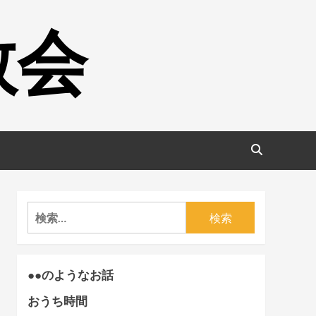
教会
検
索:
●●のようなお話
おうち時間