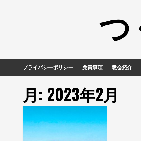
コ
つ
ン
テ
ン
ツ
へ
ス
キ
プライバシーポリシー
免責事項
教会紹介
ッ
プ
月:
2023年2月