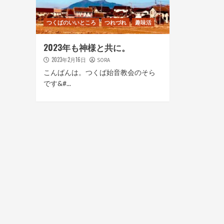
つくばのいいところ
つれづれ
趣味活
2023年も神様と共に。
2023年2月16日
SORA
こんばんは。つくば始音教会のそら
です&#...