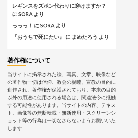
レギンスをズボン代わりに穿けますか？
に
SORA
より
っっっ！
に
SORA
より
『おうちで死にたい』
に
まめたろう
より
著作権について
当サイトに掲示された絵、写真、文章、映像など
の著作物一切は信仰、教会の親睦、宣教の目的に
創作され、著作権が保護されており、本来の目的
以外の用途に使用される場合は、関連法令に抵触
する可能性があります。当サイトの内容、テキス
ト、画像等の無断転載・無断使用・スクリーンシ
ョット等の行為は一切なさらないようお願いいた
します