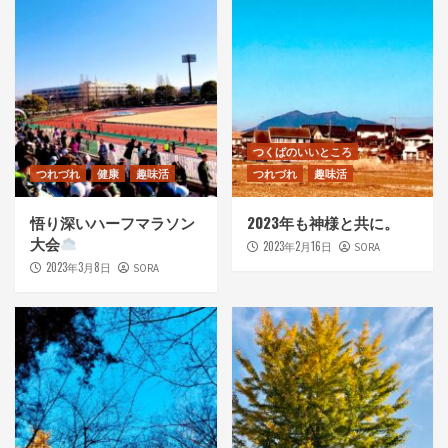
つくばのいいところ
つれづれ
健康
趣味活
つれづれ
趣味活
悟り深いハーフマラソン
2023年も神様と共に。
大会
2023年2月16日
SORA
2023年3月8日
SORA