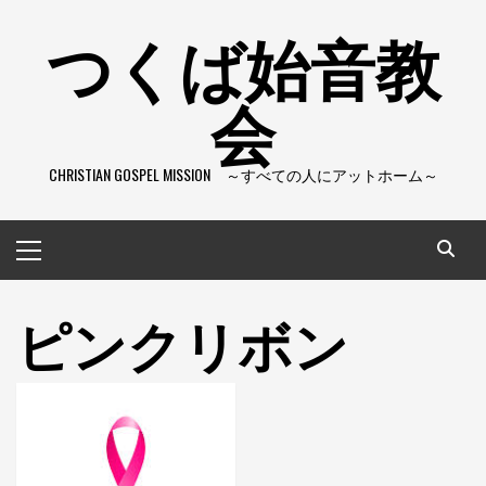
コ
つくば始音教
ン
テ
会
ン
ツ
へ
CHRISTIAN GOSPEL MISSION ～すべての人にアットホーム～
ス
キ
ッ
メ
プ
イ
ン
ピンクリボン
メ
ニ
ュ
ー