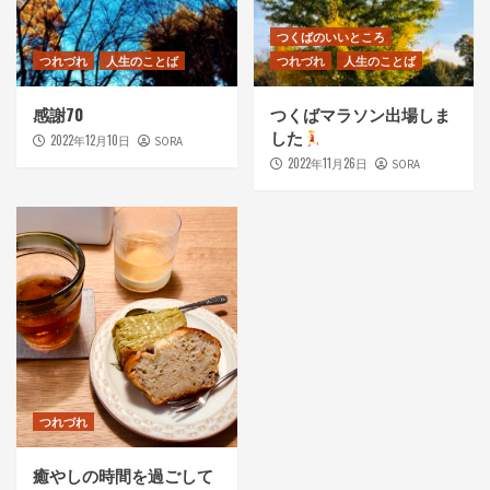
つくばのいいところ
つれづれ
人生のことば
つれづれ
人生のことば
感謝70
つくばマラソン出場しま
した
2022年12月10日
SORA
2022年11月26日
SORA
つれづれ
癒やしの時間を過ごして