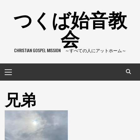
コ
つくば始音教
ン
テ
会
ン
ツ
へ
CHRISTIAN GOSPEL MISSION ～すべての人にアットホーム～
ス
キ
ッ
メ
プ
イ
ン
兄弟
メ
ニ
ュ
ー