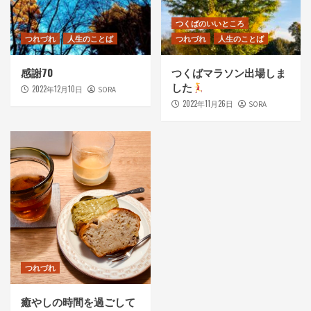
つくばのいいところ
つれづれ
人生のことば
つれづれ
人生のことば
感謝70
つくばマラソン出場しま
した
2022年12月10日
SORA
2022年11月26日
SORA
つれづれ
癒やしの時間を過ごして