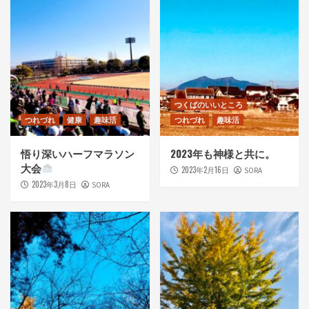
つくばのいいところ
つれづれ
健康
趣味活
つれづれ
趣味活
悟り深いハーフマラソン
2023年も神様と共に。
大会
2023年2月16日
SORA
2023年3月8日
SORA