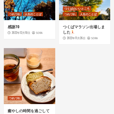
つくばのいいところ
つれづれ
人生のことば
つれづれ
人生のことば
感謝70
つくばマラソン出場しま
した
2022年12月10日
SORA
2022年11月26日
SORA
つれづれ
癒やしの時間を過ごして