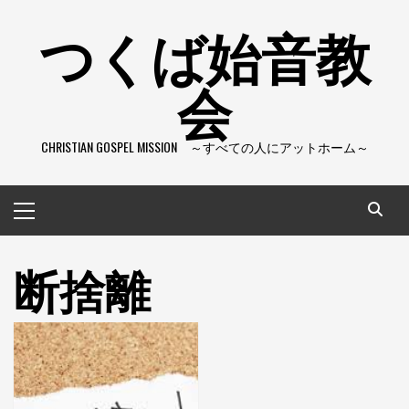
コ
つくば始音教
ン
テ
会
ン
ツ
へ
CHRISTIAN GOSPEL MISSION ～すべての人にアットホーム～
ス
キ
ッ
メ
プ
イ
ン
断捨離
メ
ニ
ュ
ー