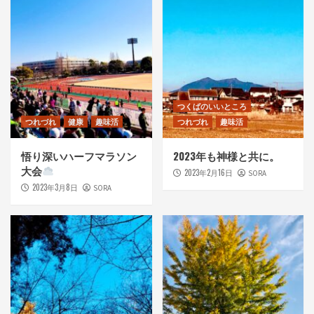
つくばのいいところ
つれづれ
健康
趣味活
つれづれ
趣味活
悟り深いハーフマラソン
2023年も神様と共に。
大会
2023年2月16日
SORA
2023年3月8日
SORA