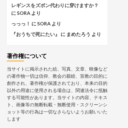
レギンスをズボン代わりに穿けますか？
に
SORA
より
っっっ！
に
SORA
より
『おうちで死にたい』
に
まめたろう
より
著作権について
当サイトに掲示された絵、写真、文章、映像など
の著作物一切は信仰、教会の親睦、宣教の目的に
創作され、著作権が保護されており、本来の目的
以外の用途に使用される場合は、関連法令に抵触
する可能性があります。当サイトの内容、テキス
ト、画像等の無断転載・無断使用・スクリーンシ
ョット等の行為は一切なさらないようお願いいた
します