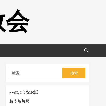
教会
検
索:
●●のようなお話
おうち時間