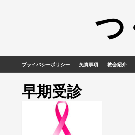
コ
つ
ン
テ
ン
ツ
へ
ス
キ
プライバシーポリシー
免責事項
教会紹介
ッ
プ
早期受診