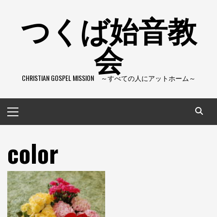
コ
つくば始音教
ン
テ
会
ン
ツ
へ
CHRISTIAN GOSPEL MISSION ～すべての人にアットホーム～
ス
キ
ッ
メ
プ
イ
ン
color
メ
ニ
ュ
ー