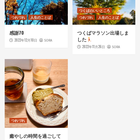
つくばのいいところ
つれづれ
人生のことば
つれづれ
人生のことば
感謝70
つくばマラソン出場しま
した
2022年12月10日
SORA
2022年11月26日
SORA
つれづれ
癒やしの時間を過ごして