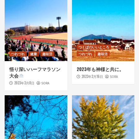
つくばのいいところ
つれづれ
健康
趣味活
つれづれ
趣味活
悟り深いハーフマラソン
2023年も神様と共に。
大会
2023年2月16日
SORA
2023年3月8日
SORA