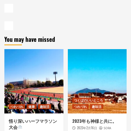
You may have missed
つくばのいいところ
つれづれ
健康
趣味活
つれづれ
趣味活
悟り深いハーフマラソン
2023年も神様と共に。
大会
2023年2月16日
SORA