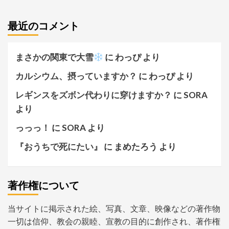
最近のコメント
まさかの関東で大雪
に
わっぴ
より
カルシウム、摂っていますか？
に
わっぴ
より
レギンスをズボン代わりに穿けますか？
に
SORA
より
っっっ！
に
SORA
より
『おうちで死にたい』
に
まめたろう
より
著作権について
当サイトに掲示された絵、写真、文章、映像などの著作物
一切は信仰、教会の親睦、宣教の目的に創作され、著作権