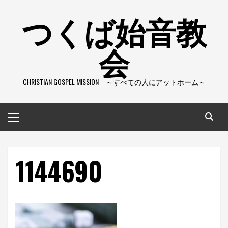
コ
つくば始音教
ン
テ
会
ン
ツ
へ
CHRISTIAN GOSPEL MISSION ～すべての人にアットホーム～
ス
キ
ッ
メ
プ
イ
ン
メ
1144690
ニ
ュ
ー