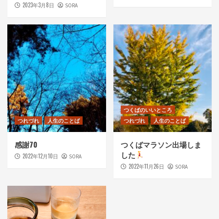
2023年3月8日
SORA
つくばのいいところ
つれづれ
人生のことば
つれづれ
人生のことば
感謝70
つくばマラソン出場しま
した
2022年12月10日
SORA
2022年11月26日
SORA