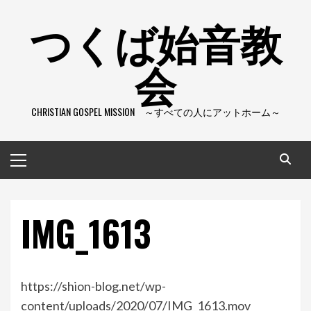
コ
つくば始音教
ン
テ
会
ン
ツ
へ
CHRISTIAN GOSPEL MISSION ～すべての人にアットホーム～
ス
キ
ッ
メ
プ
イ
ン
メ
IMG_1613
ニ
ュ
ー
https://shion-blog.net/wp-
content/uploads/2020/07/IMG_1613.mov