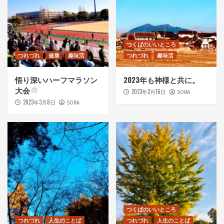
つくばのいいところ
つれづれ
健康
趣味活
つれづれ
趣味活
悟り深いハーフマラソン
2023年も神様と共に。
大会
2023年2月16日
SORA
2023年3月8日
SORA
つくばのいいところ
つれづれ
人生のことば
つれづれ
人生のことば