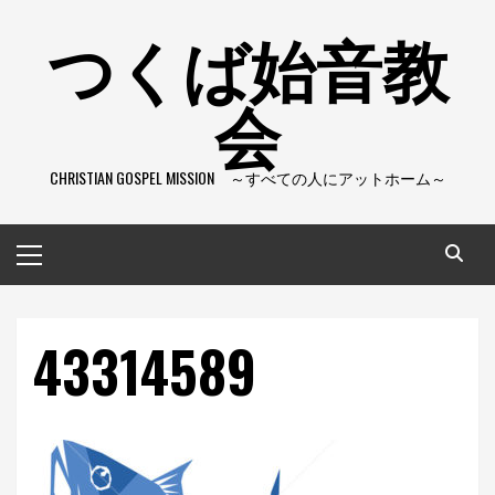
コ
つくば始音教
ン
テ
会
ン
ツ
へ
CHRISTIAN GOSPEL MISSION ～すべての人にアットホーム～
ス
キ
ッ
メ
プ
イ
ン
メ
43314589
ニ
ュ
ー