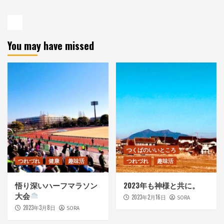
You may have missed
つくばのいいところ
つれづれ
健康
趣味活
つれづれ
趣味活
悟り深いハーフマラソン
2023年も神様と共に。
大会
2023年2月16日
SORA
2023年3月8日
SORA