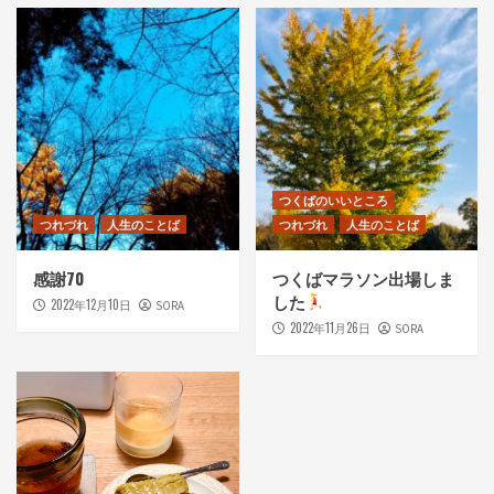
つくばのいいところ
つれづれ
人生のことば
つれづれ
人生のことば
感謝70
つくばマラソン出場しま
した
2022年12月10日
SORA
2022年11月26日
SORA