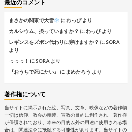
最近のコメント
まさかの関東で大雪
に
わっぴ
より
カルシウム、摂っていますか？
に
わっぴ
より
レギンスをズボン代わりに穿けますか？
に
SORA
より
っっっ！
に
SORA
より
『おうちで死にたい』
に
まめたろう
より
著作権について
当サイトに掲示された絵、写真、文章、映像などの著作物
一切は信仰、教会の親睦、宣教の目的に創作され、著作権
が保護されており、本来の目的以外の用途に使用される場
合は、関連法令に抵触する可能性があります。当サイトの