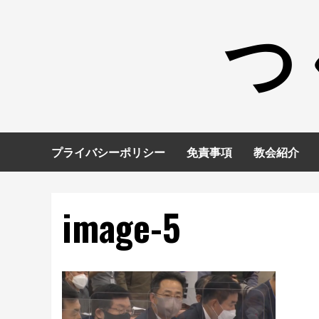
コ
つ
ン
テ
ン
ツ
へ
ス
キ
プライバシーポリシー
免責事項
教会紹介
ッ
プ
image-5