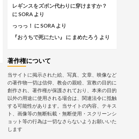
レギンスをズボン代わりに穿けますか？
に
SORA
より
っっっ！
に
SORA
より
『おうちで死にたい』
に
まめたろう
より
著作権について
当サイトに掲示された絵、写真、文章、映像など
の著作物一切は信仰、教会の親睦、宣教の目的に
創作され、著作権が保護されており、本来の目的
以外の用途に使用される場合は、関連法令に抵触
する可能性があります。当サイトの内容、テキス
ト、画像等の無断転載・無断使用・スクリーンシ
ョット等の行為は一切なさらないようお願いいた
します