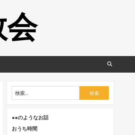
教会
検
索:
●●のようなお話
おうち時間