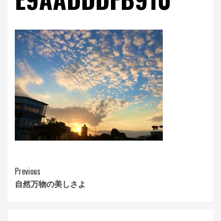
Continue
Previous
自然万物の美しさよ
Reading