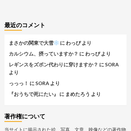
最近のコメント
まさかの関東で大雪
に
わっぴ
より
カルシウム、摂っていますか？
に
わっぴ
より
レギンスをズボン代わりに穿けますか？
に
SORA
より
っっっ！
に
SORA
より
『おうちで死にたい』
に
まめたろう
より
著作権について
当サイトに掲示された絵、写真、文章、映像などの著作物