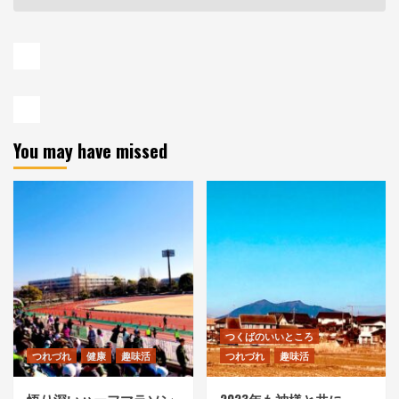
You may have missed
つくばのいいところ
つれづれ
健康
趣味活
つれづれ
趣味活
悟り深いハーフマラソン
2023年も神様と共に。