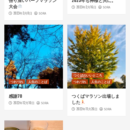
大会
2023年2月16日
SORA
2023年3月8日
SORA
つくばのいいところ
つれづれ
人生のことば
つれづれ
人生のことば
感謝70
つくばマラソン出場しま
した
2022年12月10日
SORA
2022年11月26日
SORA