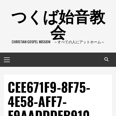
コ
つくば始音教
ン
テ
会
ン
ツ
へ
CHRISTIAN GOSPEL MISSION ～すべての人にアットホーム～
ス
キ
ッ
メ
プ
イ
ン
メ
CEE671F9-8F75-
ニ
ュ
4E58-AFF7-
ー
E9AADDDFB910