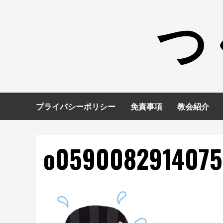
コ
つ
ン
テ
ン
ツ
へ
ス
キ
プライバシーポリシー
免責事項
教会紹介
ッ
プ
o059008291407