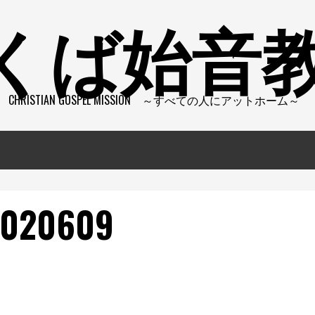
くば始音
CHRISTIAN GOSPEL MISSION ～すべての人にアットホーム～
5020609