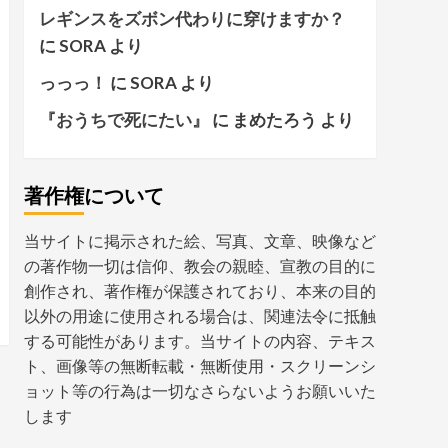
レギンスをズボン代わりに穿けますか？
に
SORA
より
っっっ！
に
SORA
より
『おうちで死にたい』
に
まめたろう
より
著作権について
当サイトに掲示された絵、写真、文章、映像など
の著作物一切は信仰、教会の親睦、宣教の目的に
創作され、著作権が保護されており、本来の目的
以外の用途に使用される場合は、関連法令に抵触
する可能性があります。当サイトの内容、テキス
ト、画像等の無断転載・無断使用・スクリーンシ
ョット等の行為は一切なさらないようお願いいた
します