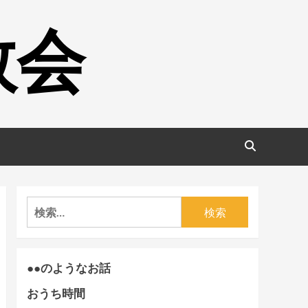
教会
検
索:
●●のようなお話
おうち時間