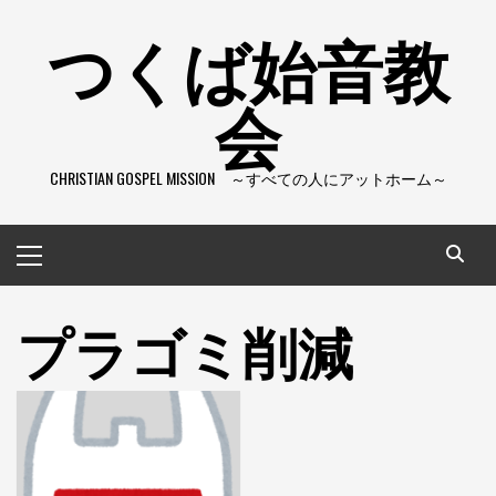
コ
つくば始音教
ン
テ
会
ン
ツ
へ
CHRISTIAN GOSPEL MISSION ～すべての人にアットホーム～
ス
キ
ッ
メ
プ
イ
ン
プラゴミ削減
メ
ニ
ュ
ー