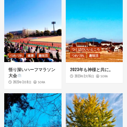
つくばのいいところ
つれづれ
健康
趣味活
つれづれ
趣味活
悟り深いハーフマラソン
2023年も神様と共に。
大会
2023年2月16日
SORA
2023年3月8日
SORA