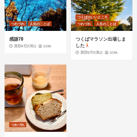
つくばのいいところ
つれづれ
人生のことば
つれづれ
人生のことば
感謝70
つくばマラソン出場しま
した
2022年12月10日
SORA
2022年11月26日
SORA
つれづれ