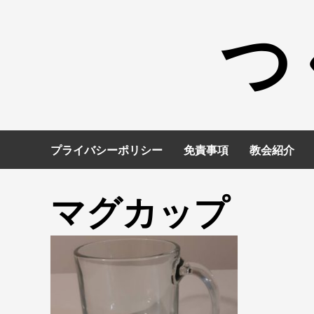
コ
つ
ン
テ
ン
ツ
へ
ス
キ
プライバシーポリシー
免責事項
教会紹介
ッ
プ
マグカップ