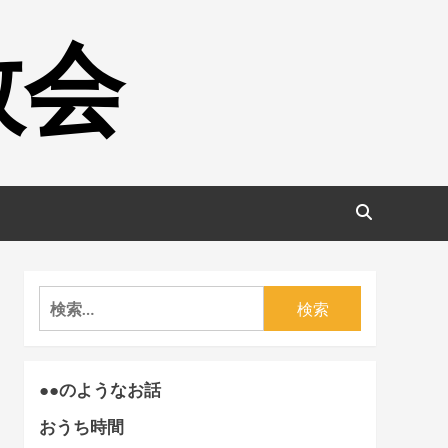
教会
検
索:
●●のようなお話
おうち時間