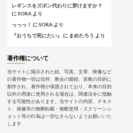
レギンスをズボン代わりに穿けますか？
に
SORA
より
っっっ！
に
SORA
より
『おうちで死にたい』
に
まめたろう
より
著作権について
当サイトに掲示された絵、写真、文章、映像など
の著作物一切は信仰、教会の親睦、宣教の目的に
創作され、著作権が保護されており、本来の目的
以外の用途に使用される場合は、関連法令に抵触
する可能性があります。当サイトの内容、テキス
ト、画像等の無断転載・無断使用・スクリーンシ
ョット等の行為は一切なさらないようお願いいた
します