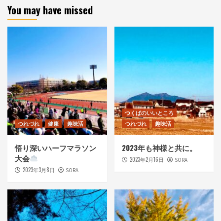
You may have missed
つくばのいいところ
つれづれ
健康
趣味活
つれづれ
趣味活
悟り深いハーフマラソン
2023年も神様と共に。
大会
2023年2月16日
SORA
2023年3月8日
SORA