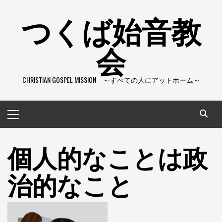
コ
つくば始音教
ン
テ
会
ン
ツ
へ
CHRISTIAN GOSPEL MISSION ～すべての人にアットホーム～
ス
キ
ッ
メ
プ
イ
ン
個人的なことは政
メ
ニ
ュ
治的なこと
ー