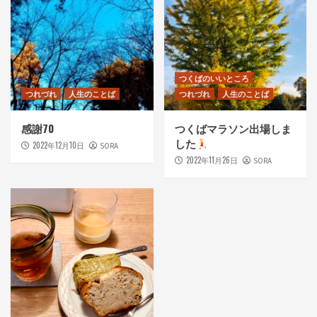
つくばのいいところ
つれづれ
人生のことば
つれづれ
人生のことば
感謝70
つくばマラソン出場しま
した
2022年12月10日
SORA
2022年11月26日
SORA