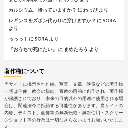
カルシウム、摂っていますか？
に
わっぴ
より
レギンスをズボン代わりに穿けますか？
に
SORA
より
っっっ！
に
SORA
より
『おうちで死にたい』
に
まめたろう
より
著作権について
当サイトに掲示された絵、写真、文章、映像などの著作物
一切は信仰、教会の親睦、宣教の目的に創作され、著作権
が保護されており、本来の目的以外の用途に使用される場
合は、関連法令に抵触する可能性があります。当サイトの
内容、テキスト、画像等の無断転載・無断使用・スクリー
ンショット等の行為は一切なさらないようお願いいたしま
す