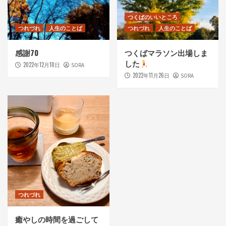
つくばのいいところ
つれづれ
人生のことば
つれづれ
人生のことば
感謝70
つくばマラソン出場しま
した
2022年12月10日
SORA
2022年11月26日
SORA
つれづれ
癒やしの時間を過ごして