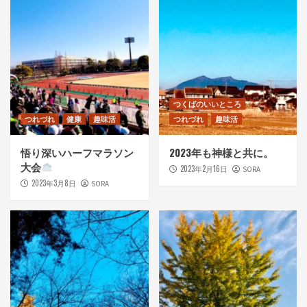
つくばのいいところ
つれづれ
健康
趣味活
つれづれ
趣味活
悟り深いハーフマラソン
2023年も神様と共に。
大会
2023年2月16日
SORA
2023年3月8日
SORA