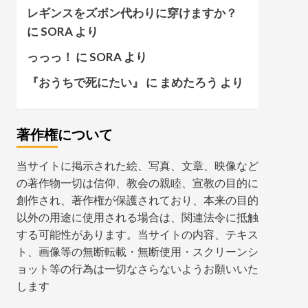
レギンスをズボン代わりに穿けますか？
に
SORA
より
っっっ！
に
SORA
より
『おうちで死にたい』
に
まめたろう
より
著作権について
当サイトに掲示された絵、写真、文章、映像など
の著作物一切は信仰、教会の親睦、宣教の目的に
創作され、著作権が保護されており、本来の目的
以外の用途に使用される場合は、関連法令に抵触
する可能性があります。当サイトの内容、テキス
ト、画像等の無断転載・無断使用・スクリーンシ
ョット等の行為は一切なさらないようお願いいた
します