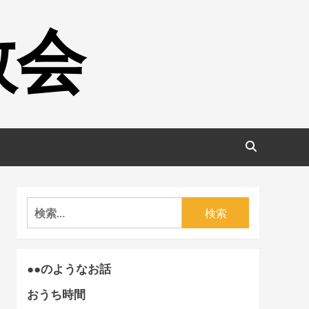
教会
検
索:
●●のようなお話
おうち時間