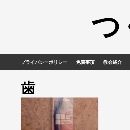
コ
つ
ン
テ
ン
ツ
へ
ス
キ
プライバシーポリシー
免責事項
教会紹介
ッ
プ
歯