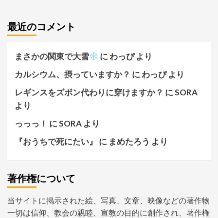
最近のコメント
まさかの関東で大雪
に
わっぴ
より
カルシウム、摂っていますか？
に
わっぴ
より
レギンスをズボン代わりに穿けますか？
に
SORA
より
っっっ！
に
SORA
より
『おうちで死にたい』
に
まめたろう
より
著作権について
当サイトに掲示された絵、写真、文章、映像などの著作物
一切は信仰、教会の親睦、宣教の目的に創作され、著作権