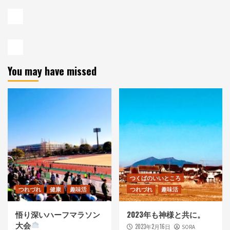
You may have missed
つくばのいいところ
つれづれ
健康
趣味活
つれづれ
趣味活
悟り深いハーフマラソン
2023年も神様と共に。
大会
2023年2月16日
SORA