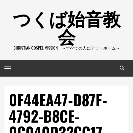
コ
つくば始音教
ン
テ
会
ン
ツ
へ
CHRISTIAN GOSPEL MISSION ～すべての人にアットホーム～
ス
キ
ッ
メ
プ
イ
ン
メ
0F44EA47-D87F-
ニ
ュ
4792-B8CE-
ー
0C040D32CC17