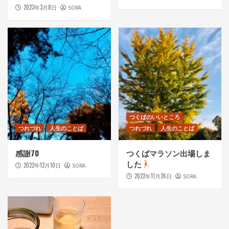
2023年3月8日
SORA
つくばのいいところ
つれづれ
人生のことば
つれづれ
人生のことば
感謝70
つくばマラソン出場しま
した
2022年12月10日
SORA
2022年11月26日
SORA