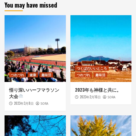
You may have missed
つくばのいいところ
つれづれ
健康
趣味活
つれづれ
趣味活
悟り深いハーフマラソン
2023年も神様と共に。
大会
2023年2月16日
SORA
2023年3月8日
SORA