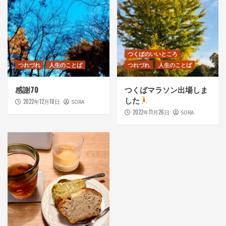
つくばのいいところ
つれづれ
人生のことば
つれづれ
人生のことば
感謝70
つくばマラソン出場しま
した
2022年12月10日
SORA
2022年11月26日
SORA