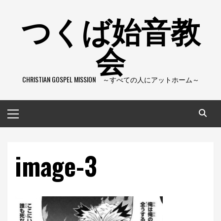
コ
つくば始音教
ン
テ
会
ン
ツ
へ
CHRISTIAN GOSPEL MISSION ～すべての人にアットホーム～
ス
キ
ッ
メ
プ
イ
ン
メ
image-3
ニ
ュ
ー