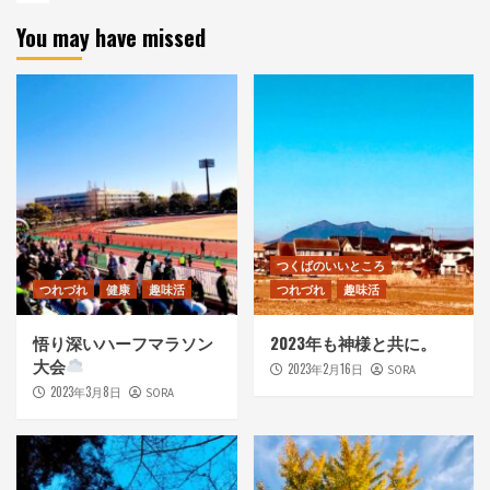
You may have missed
つくばのいいところ
つれづれ
健康
趣味活
つれづれ
趣味活
悟り深いハーフマラソン
2023年も神様と共に。
大会
2023年2月16日
SORA
2023年3月8日
SORA