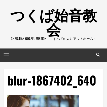
コ
つくば始音教
ン
テ
会
ン
ツ
へ
CHRISTIAN GOSPEL MISSION ～すべての人にアットホーム～
ス
キ
ッ
メ
プ
イ
ン
メ
blur-1867402_640
ニ
ュ
ー