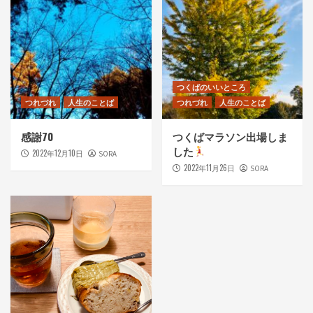
つくばのいいところ
つれづれ
人生のことば
つれづれ
人生のことば
感謝70
つくばマラソン出場しま
した
2022年12月10日
SORA
2022年11月26日
SORA