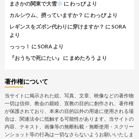
まさかの関東で大雪
に
わっぴ
より
カルシウム、摂っていますか？
に
わっぴ
より
レギンスをズボン代わりに穿けますか？
に
SORA
より
っっっ！
に
SORA
より
『おうちで死にたい』
に
まめたろう
より
著作権について
当サイトに掲示された絵、写真、文章、映像などの著作物
一切は信仰、教会の親睦、宣教の目的に創作され、著作権
が保護されており、本来の目的以外の用途に使用される場
合は、関連法令に抵触する可能性があります。当サイトの
内容、テキスト、画像等の無断転載・無断使用・スクリー
ンショット等の行為は一切なさらないようお願いいたしま