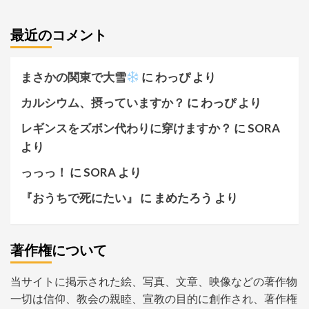
最近のコメント
まさかの関東で大雪
に
わっぴ
より
カルシウム、摂っていますか？
に
わっぴ
より
レギンスをズボン代わりに穿けますか？
に
SORA
より
っっっ！
に
SORA
より
『おうちで死にたい』
に
まめたろう
より
著作権について
当サイトに掲示された絵、写真、文章、映像などの著作物
一切は信仰、教会の親睦、宣教の目的に創作され、著作権