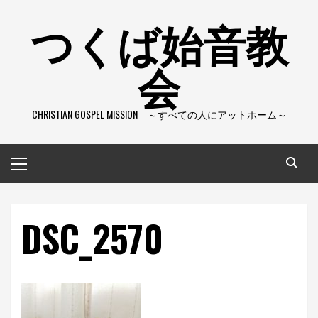
コ
つくば始音教
ン
テ
会
ン
ツ
へ
CHRISTIAN GOSPEL MISSION ～すべての人にアットホーム～
ス
キ
ッ
メ
プ
イ
ン
メ
DSC_2570
ニ
ュ
ー