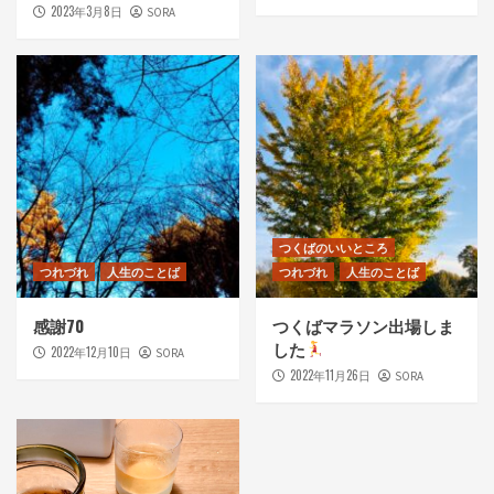
2023年3月8日
SORA
つくばのいいところ
つれづれ
人生のことば
つれづれ
人生のことば
感謝70
つくばマラソン出場しま
した
2022年12月10日
SORA
2022年11月26日
SORA