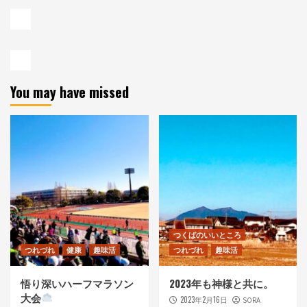
You may have missed
つくばのいいところ
つれづれ
健康
趣味活
つれづれ
趣味活
悟り深いハーフマラソン
2023年も神様と共に。
大会
2023年2月16日
SORA