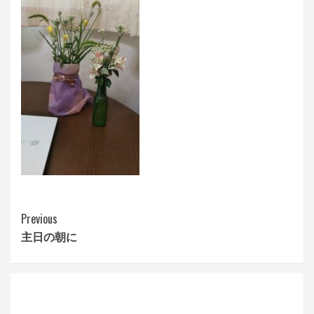
Continue
Previous
主日の朝に
Reading