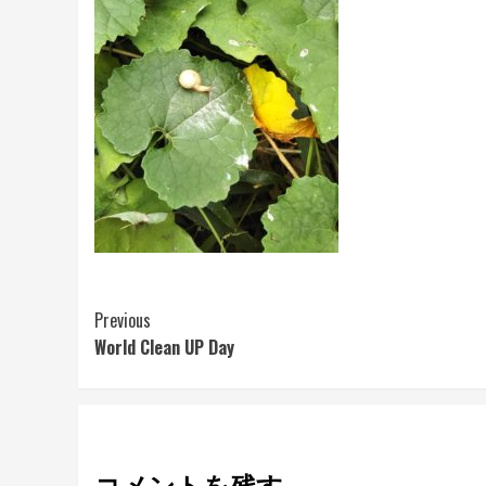
Continue
Previous
World Clean UP Day
Reading
コメントを残す