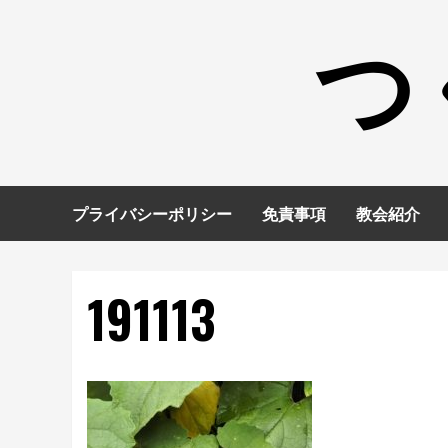
コ
つ
ン
テ
ン
ツ
へ
ス
キ
プライバシーポリシー
免責事項
教会紹介
ッ
プ
191113