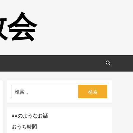
教会
検
索:
●●のようなお話
おうち時間