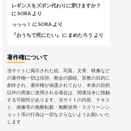
レギンスをズボン代わりに穿けますか？
に
SORA
より
っっっ！
に
SORA
より
『おうちで死にたい』
に
まめたろう
より
著作権について
当サイトに掲示された絵、写真、文章、映像など
の著作物一切は信仰、教会の親睦、宣教の目的に
創作され、著作権が保護されており、本来の目的
以外の用途に使用される場合は、関連法令に抵触
する可能性があります。当サイトの内容、テキス
ト、画像等の無断転載・無断使用・スクリーンシ
ョット等の行為は一切なさらないようお願いいた
します