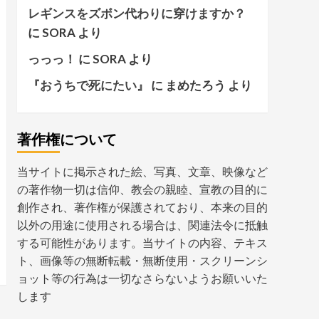
レギンスをズボン代わりに穿けますか？
に
SORA
より
っっっ！
に
SORA
より
『おうちで死にたい』
に
まめたろう
より
著作権について
当サイトに掲示された絵、写真、文章、映像など
の著作物一切は信仰、教会の親睦、宣教の目的に
創作され、著作権が保護されており、本来の目的
以外の用途に使用される場合は、関連法令に抵触
する可能性があります。当サイトの内容、テキス
ト、画像等の無断転載・無断使用・スクリーンシ
ョット等の行為は一切なさらないようお願いいた
します