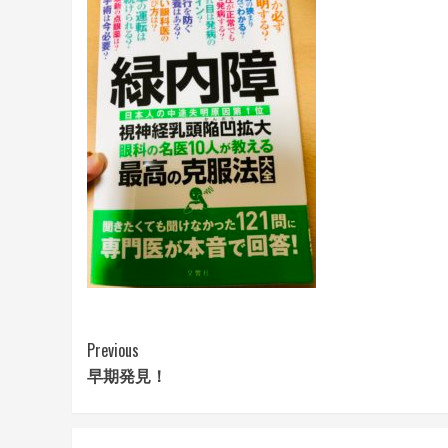
Continue
Previous
早期発見！
Reading