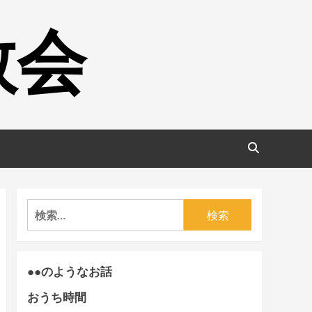
教会
検
索:
●●のようなお話
おうち時間