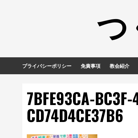
コ
つ
ン
テ
ン
ツ
へ
ス
キ
プライバシーポリシー
免責事項
教会紹介
ッ
プ
7BFE93CA-BC3F-4
CD74D4CE37B6