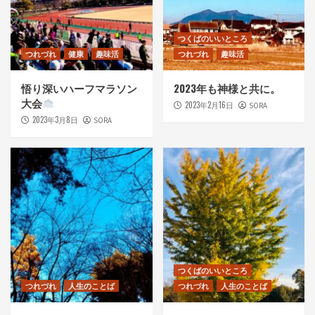
つくばのいいところ
つれづれ
健康
趣味活
つれづれ
趣味活
悟り深いハーフマラソン
2023年も神様と共に。
大会
2023年2月16日
SORA
2023年3月8日
SORA
つくばのいいところ
つれづれ
人生のことば
つれづれ
人生のことば