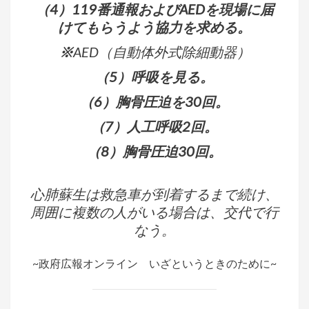
（4）119番通報およびAEDを現場に届
けてもらうよう協力を求める。
※
AED（自動体外式除細動器）
（5）呼吸を見る。
（6）胸骨圧迫を30回。
（7）人工呼吸2回。
（8）胸骨圧迫30回。
心肺蘇生は救急車が到着するまで続け、
周囲に複数の人がいる場合は、交代で行
なう。
~政府広報オンライン いざというときのために~