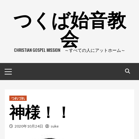
コ
つくば始音教
ン
テ
会
ン
ツ
へ
CHRISTIAN GOSPEL MISSION ～すべての人にアットホーム～
ス
キ
ッ
メ
プ
イ
ン
メ
ニ
つれづれ
神様！！
ュ
ー
2020年10月24日
suke