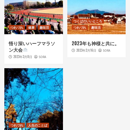
つくばのいいところ
つれづれ
健康
趣味活
つれづれ
趣味活
悟り深いハーフマラソ
2023年も神様と共に。
ン大会
2023年2月16日
SORA
2023年3月8日
SORA
つれづれ
人生のことば