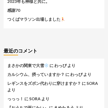
2023年も神様と共に。
感謝70
つくばマラソン出場しました
最近のコメント
まさかの関東で大雪
に
わっぴ
より
カルシウム、摂っていますか？
に
わっぴ
より
レギンスをズボン代わりに穿けますか？
に
SORA
より
っっっ！
に
SORA
より
『おうちで死にたい』
に
まめたろう
より