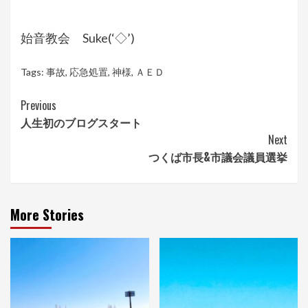
始音教会 Suke(‘◇’)ゞ
Tags:
事故
,
応急処置
,
神様
,
ＡＥＤ
Continue
Previous
人生初のブログスタート
Reading
Next
つくば市長&市議会議員選挙
More Stories