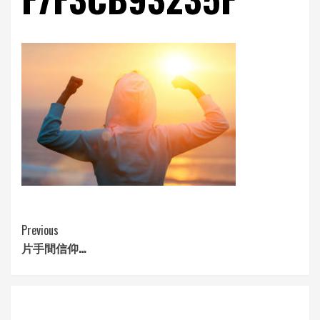
Continue
Previous
片手間信仰…
Reading