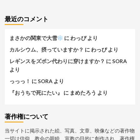
最近のコメント
まさかの関東で大雪
に
わっぴ
より
カルシウム、摂っていますか？
に
わっぴ
より
レギンスをズボン代わりに穿けますか？
に
SORA
より
っっっ！
に
SORA
より
『おうちで死にたい』
に
まめたろう
より
著作権について
当サイトに掲示された絵、写真、文章、映像などの著作物
一切は信仰、教会の親睦、宣教の目的に創作され、著作権