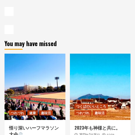
You may have missed
つくばのいいところ
つれづれ
健康
趣味活
つれづれ
趣味活
悟り深いハーフマラソン
2023年も神様と共に。
大会
2023年2月16日
SORA