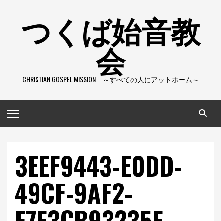
コ
つくば始音教
ン
テ
会
ン
ツ
へ
CHRISTIAN GOSPEL MISSION ～すべての人にアットホーム～
ス
キ
ッ
メ
プ
イ
ン
メ
3EEF9443-E0DD-
ニ
ュ
49CF-9AF2-
ー
F7F3CB93235F