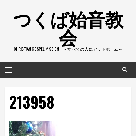
コ
つくば始音教
ン
テ
会
ン
ツ
へ
CHRISTIAN GOSPEL MISSION ～すべての人にアットホーム～
ス
キ
ッ
メ
プ
イ
ン
メ
213958
ニ
ュ
ー