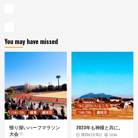
You may have missed
つくばのいいところ
つれづれ
健康
趣味活
つれづれ
趣味活
悟り深いハーフマラソン
2023年も神様と共に。
大会
2023年2月16日
SORA