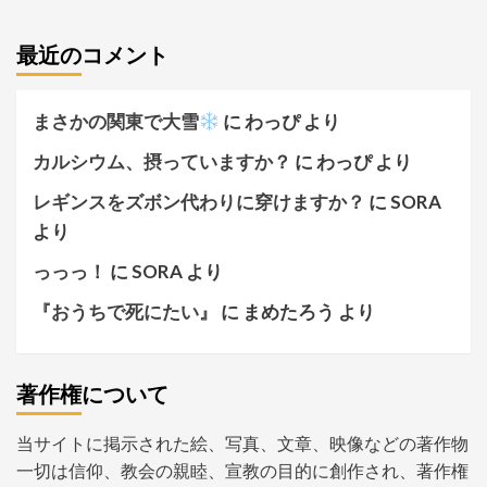
最近のコメント
まさかの関東で大雪
に
わっぴ
より
カルシウム、摂っていますか？
に
わっぴ
より
レギンスをズボン代わりに穿けますか？
に
SORA
より
っっっ！
に
SORA
より
『おうちで死にたい』
に
まめたろう
より
著作権について
当サイトに掲示された絵、写真、文章、映像などの著作物
一切は信仰、教会の親睦、宣教の目的に創作され、著作権