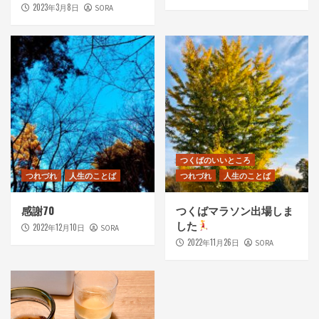
2023年3月8日
SORA
つくばのいいところ
つれづれ
人生のことば
つれづれ
人生のことば
感謝70
つくばマラソン出場しま
した
2022年12月10日
SORA
2022年11月26日
SORA