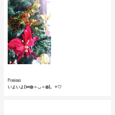
Continue
Previous
いよいよ(⋈◍＞◡＜◍)。✧♡
Reading