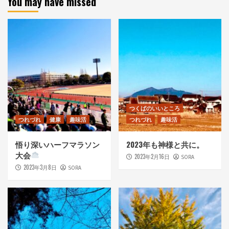
You may have missed
つくばのいいところ
つれづれ
健康
趣味活
つれづれ
趣味活
悟り深いハーフマラソン
2023年も神様と共に。
大会
2023年2月16日
SORA
2023年3月8日
SORA