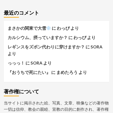
最近のコメント
まさかの関東で大雪
に
わっぴ
より
カルシウム、摂っていますか？
に
わっぴ
より
レギンスをズボン代わりに穿けますか？
に
SORA
より
っっっ！
に
SORA
より
『おうちで死にたい』
に
まめたろう
より
著作権について
当サイトに掲示された絵、写真、文章、映像などの著作物
一切は信仰、教会の親睦、宣教の目的に創作され、著作権