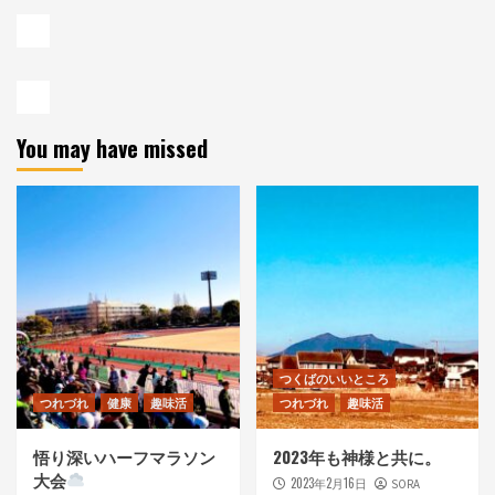
You may have missed
つくばのいいところ
つれづれ
健康
趣味活
つれづれ
趣味活
悟り深いハーフマラソン
2023年も神様と共に。
大会
2023年2月16日
SORA