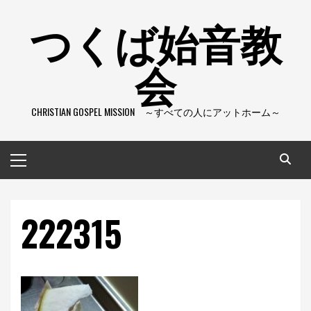
コ
つくば始音教
ン
テ
会
ン
ツ
へ
CHRISTIAN GOSPEL MISSION ～すべての人にアットホーム～
ス
キ
ッ
メ
プ
イ
ン
メ
222315
ニ
ュ
ー