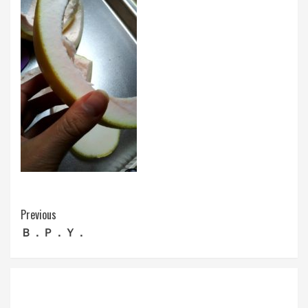
Continue
Previous
Ｂ．Ｐ．Ｙ．
Reading