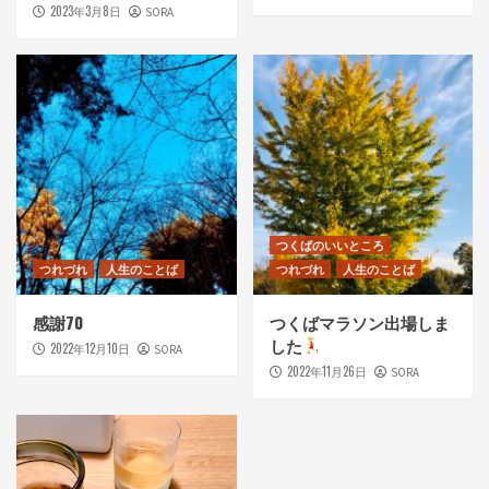
2023年3月8日
SORA
つくばのいいところ
つれづれ
人生のことば
つれづれ
人生のことば
感謝70
つくばマラソン出場しま
した
2022年12月10日
SORA
2022年11月26日
SORA