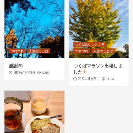
つくばのいいところ
つれづれ
人生のことば
つれづれ
人生のことば
感謝70
つくばマラソン出場しま
した
2022年12月10日
SORA
2022年11月26日
SORA