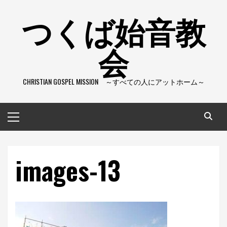
コ
つくば始音教
ン
テ
会
ン
ツ
へ
CHRISTIAN GOSPEL MISSION ～すべての人にアットホーム～
ス
キ
ッ
メ
プ
イ
ン
メ
images-13
ニ
ュ
ー