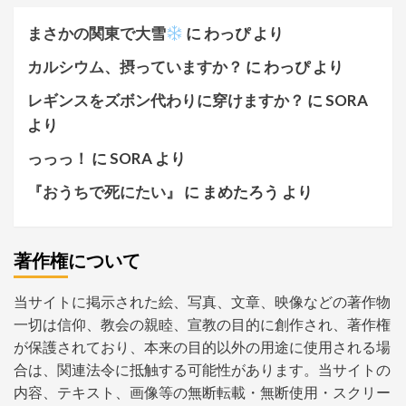
まさかの関東で大雪
に
わっぴ
より
カルシウム、摂っていますか？
に
わっぴ
より
レギンスをズボン代わりに穿けますか？
に
SORA
より
っっっ！
に
SORA
より
『おうちで死にたい』
に
まめたろう
より
著作権について
当サイトに掲示された絵、写真、文章、映像などの著作物
一切は信仰、教会の親睦、宣教の目的に創作され、著作権
が保護されており、本来の目的以外の用途に使用される場
合は、関連法令に抵触する可能性があります。当サイトの
内容、テキスト、画像等の無断転載・無断使用・スクリー