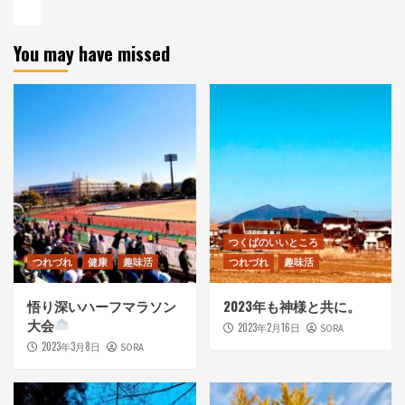
You may have missed
つくばのいいところ
つれづれ
健康
趣味活
つれづれ
趣味活
悟り深いハーフマラソン
2023年も神様と共に。
大会
2023年2月16日
SORA
2023年3月8日
SORA