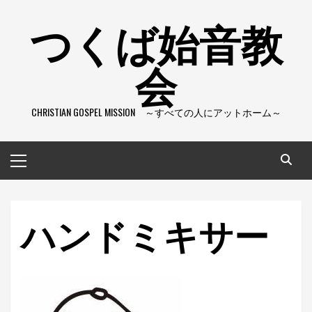
コ
つくば始音教
ン
テ
会
ン
ツ
へ
CHRISTIAN GOSPEL MISSION ～すべての人にアットホーム～
ス
キ
ッ
メ
プ
イ
ン
メ
ハンドミキサー
ニ
ュ
ー