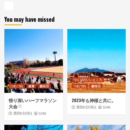
You may have missed
つくばのいいところ
つれづれ
健康
趣味活
つれづれ
趣味活
悟り深いハーフマラソン
2023年も神様と共に。
大会
2023年2月16日
SORA
2023年3月8日
SORA