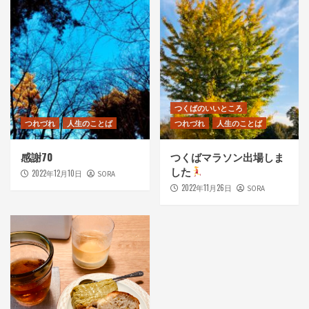
つくばのいいところ
つれづれ
人生のことば
つれづれ
人生のことば
感謝70
つくばマラソン出場しま
した
2022年12月10日
SORA
2022年11月26日
SORA