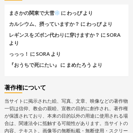
まさかの関東で大雪
に
わっぴ
より
カルシウム、摂っていますか？
に
わっぴ
より
レギンスをズボン代わりに穿けますか？
に
SORA
より
っっっ！
に
SORA
より
『おうちで死にたい』
に
まめたろう
より
著作権について
当サイトに掲示された絵、写真、文章、映像などの著作物
一切は信仰、教会の親睦、宣教の目的に創作され、著作権
が保護されており、本来の目的以外の用途に使用される場
合は、関連法令に抵触する可能性があります。当サイトの
内容、テキスト、画像等の無断転載・無断使用・スクリー