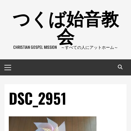
コ
つくば始音教
ン
テ
会
ン
ツ
へ
CHRISTIAN GOSPEL MISSION ～すべての人にアットホーム～
ス
キ
ッ
メ
プ
イ
ン
メ
DSC_2951
ニ
ュ
ー