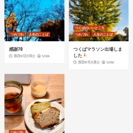
つくばのいいところ
つれづれ
人生のことば
つれづれ
人生のことば
感謝70
つくばマラソン出場しま
した
2022年12月10日
SORA
2022年11月26日
SORA
つれづれ