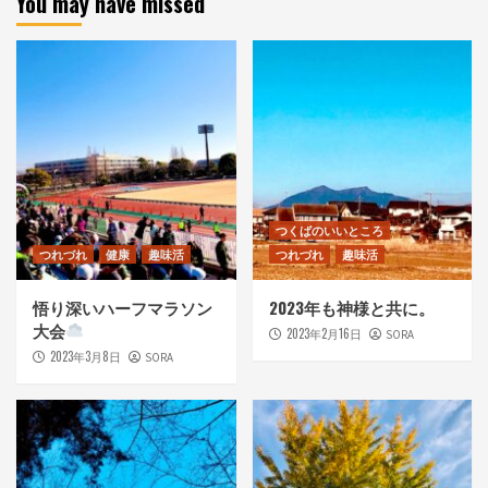
You may have missed
つくばのいいところ
つれづれ
健康
趣味活
つれづれ
趣味活
悟り深いハーフマラソン
2023年も神様と共に。
大会
2023年2月16日
SORA
2023年3月8日
SORA