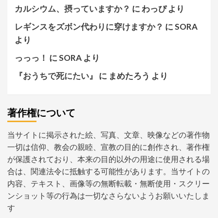
カルシウム、摂っていますか？
に
わっぴ
より
レギンスをズボン代わりに穿けますか？
に
SORA
より
っっっ！
に
SORA
より
『おうちで死にたい』
に
まめたろう
より
著作権について
当サイトに掲示された絵、写真、文章、映像などの著作物
一切は信仰、教会の親睦、宣教の目的に創作され、著作権
が保護されており、本来の目的以外の用途に使用される場
合は、関連法令に抵触する可能性があります。当サイトの
内容、テキスト、画像等の無断転載・無断使用・スクリー
ンショット等の行為は一切なさらないようお願いいたしま
す