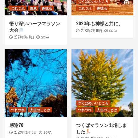
つくばのいいところ
つれづれ
健康
趣味活
つれづれ
趣味活
悟り深いハーフマラソン
2023年も神様と共に。
大会
2023年2月16日
SORA
2023年3月8日
SORA
つくばのいいところ
つれづれ
人生のことば
つれづれ
人生のことば
感謝70
つくばマラソン出場しま
した
2022年12月10日
SORA