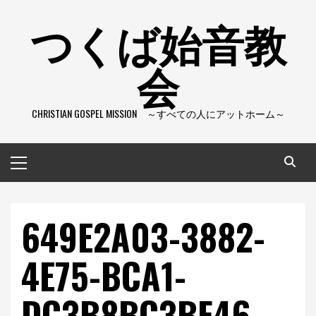
コ
つくば始音教
ン
テ
会
ン
ツ
へ
CHRISTIAN GOSPEL MISSION ～すべての人にアットホーム～
ス
キ
ッ
メ
プ
イ
ン
メ
649E2A03-3882-
ニ
ュ
4E75-BCA1-
ー
DC3B8BC3BF46