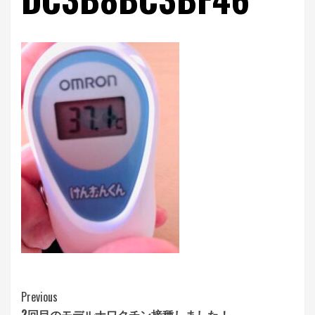
Continue
Previous
2回目のモデルナワクチン接種しました！