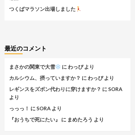
つくばマラソン出場しました
最近のコメント
まさかの関東で大雪
に
わっぴ
より
カルシウム、摂っていますか？
に
わっぴ
より
レギンスをズボン代わりに穿けますか？
に
SORA
より
っっっ！
に
SORA
より
『おうちで死にたい』
に
まめたろう
より