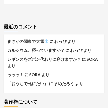
最近のコメント
まさかの関東で大雪
に
わっぴ
より
カルシウム、摂っていますか？
に
わっぴ
より
レギンスをズボン代わりに穿けますか？
に
SORA
より
っっっ！
に
SORA
より
『おうちで死にたい』
に
まめたろう
より
著作権について