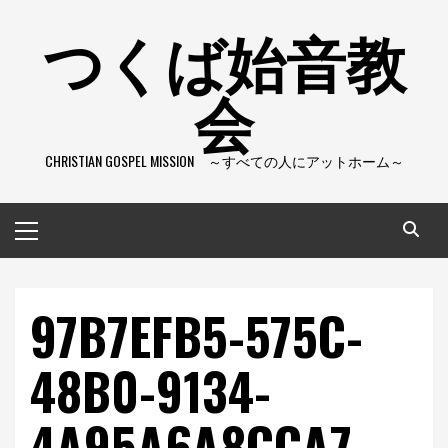
コ
つくば始音教
ン
テ
会
ン
ツ
へ
CHRISTIAN GOSPEL MISSION ～すべての人にアットホーム～
ス
キ
ッ
メ
プ
イ
ン
メ
97B7EFB5-575C-
ニ
ュ
48B0-9134-
ー
4A95A6A8CCA7