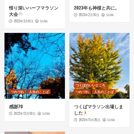
悟り深いハーフマラソン
2023年も神様と共に。
大会
2023年2月16日
SORA
2023年3月8日
SORA
つくばのいいところ
つれづれ
人生のことば
つれづれ
人生のことば
感謝70
つくばマラソン出場しま
した
2022年12月10日
SORA
2022年11月26日
SORA