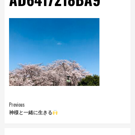
Continue
Previous
神様と一緒に生きる
Reading