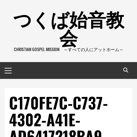
コ
つくば始音教
ン
テ
会
ン
ツ
へ
CHRISTIAN GOSPEL MISSION ～すべての人にアットホーム～
ス
キ
ッ
メ
プ
イ
ン
メ
C170FE7C-C737-
ニ
ュ
4302-A41E-
ー
AD6417218BA9