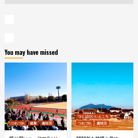
You may have missed
つくばのいいところ
つれづれ
健康
趣味活
つれづれ
趣味活
悟り深いハーフマラソン
2023年も神様と共に。