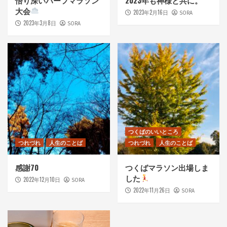
大会
2023年2月16日
SORA
2023年3月8日
SORA
つくばのいいところ
つれづれ
人生のことば
つれづれ
人生のことば
感謝70
つくばマラソン出場しま
した
2022年12月10日
SORA
2022年11月26日
SORA