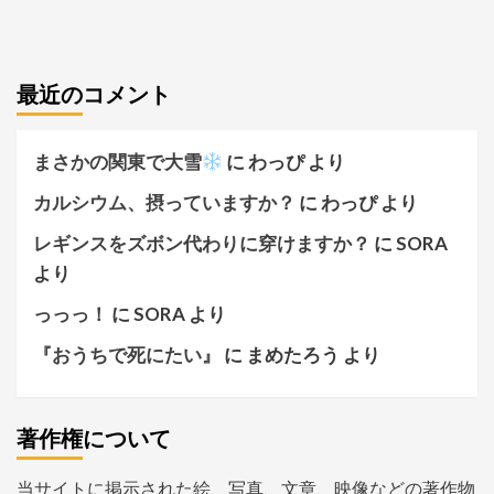
最近のコメント
まさかの関東で大雪
に
わっぴ
より
カルシウム、摂っていますか？
に
わっぴ
より
レギンスをズボン代わりに穿けますか？
に
SORA
より
っっっ！
に
SORA
より
『おうちで死にたい』
に
まめたろう
より
著作権について
当サイトに掲示された絵、写真、文章、映像などの著作物