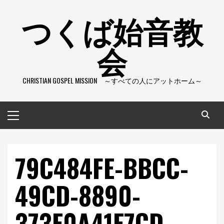
コ
つくば始音教
ン
テ
会
ン
ツ
へ
CHRISTIAN GOSPEL MISSION ～すべての人にアットホーム～
ス
キ
ッ
メ
プ
イ
ン
メ
79C484FE-BBCC-
ニ
ュ
49CD-8890-
ー
373E0A41E7CD