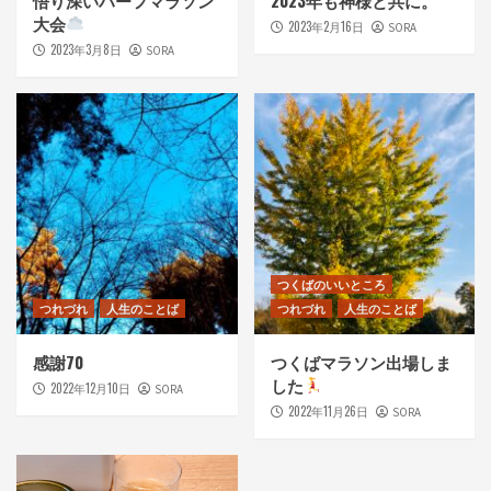
大会
2023年2月16日
SORA
2023年3月8日
SORA
つくばのいいところ
つれづれ
人生のことば
つれづれ
人生のことば
感謝70
つくばマラソン出場しま
した
2022年12月10日
SORA
2022年11月26日
SORA