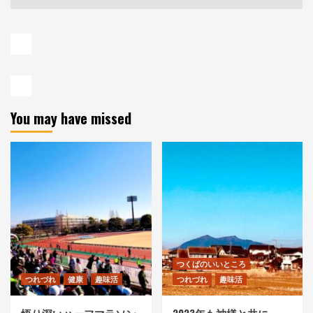
You may have missed
つくばのいいところ
つれづれ
健康
趣味活
つれづれ
趣味活
悟り深いハーフマラソン
2023年も神様と共に。