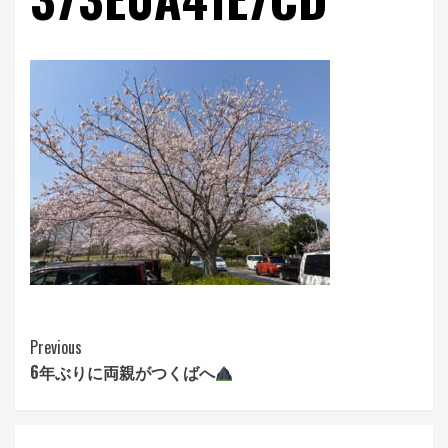
Continue
Previous
6年ぶりに両親がつくばへ
Reading