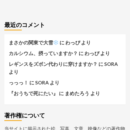
最近のコメント
まさかの関東で大雪
に
わっぴ
より
カルシウム、摂っていますか？
に
わっぴ
より
レギンスをズボン代わりに穿けますか？
に
SORA
より
っっっ！
に
SORA
より
『おうちで死にたい』
に
まめたろう
より
著作権について
当サイトに掲示された絵、写真、文章、映像などの著作物