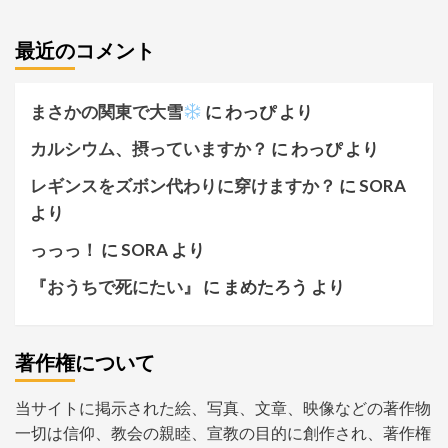
最近のコメント
まさかの関東で大雪
に
わっぴ
より
カルシウム、摂っていますか？
に
わっぴ
より
レギンスをズボン代わりに穿けますか？
に
SORA
より
っっっ！
に
SORA
より
『おうちで死にたい』
に
まめたろう
より
著作権について
当サイトに掲示された絵、写真、文章、映像などの著作物
一切は信仰、教会の親睦、宣教の目的に創作され、著作権