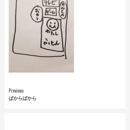
Continue
Previous
ぱからぱから
Reading