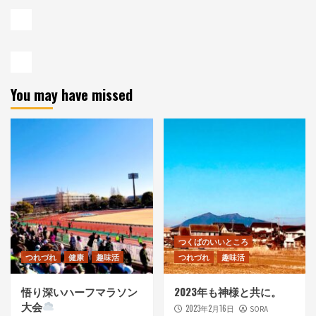
You may have missed
つくばのいいところ
つれづれ
健康
趣味活
つれづれ
趣味活
悟り深いハーフマラソン
2023年も神様と共に。
大会
2023年2月16日
SORA