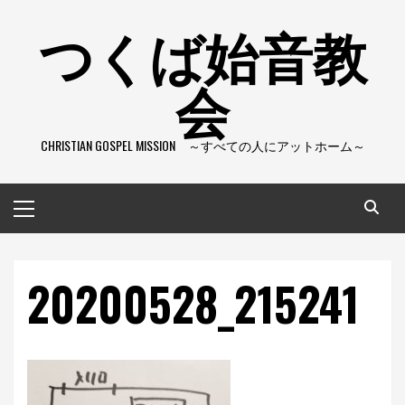
コ
つくば始音教
ン
テ
会
ン
ツ
へ
CHRISTIAN GOSPEL MISSION ～すべての人にアットホーム～
ス
キ
ッ
メ
プ
イ
ン
メ
20200528_215241
ニ
ュ
ー