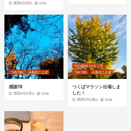
2023年3月8日
SORA
つくばのいいところ
つれづれ
人生のことば
つれづれ
人生のことば
感謝70
つくばマラソン出場しま
した
2022年12月10日
SORA
2022年11月26日
SORA