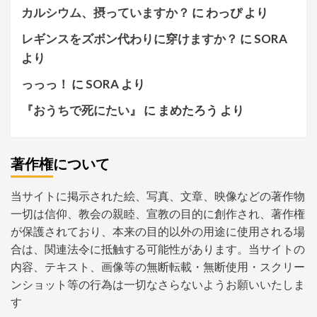
カルシウム、摂っていますか？
に
わっぴ
より
レギンスをズボン代わりに穿けますか？
に
SORA
より
っっっ！
に
SORA
より
『おうちで死にたい』
に
まめたろう
より
著作権について
当サイトに掲示された絵、写真、文章、映像などの著作物
一切は信仰、教会の親睦、宣教の目的に創作され、著作権
が保護されており、本来の目的以外の用途に使用される場
合は、関連法令に抵触する可能性があります。当サイトの
内容、テキスト、画像等の無断転載・無断使用・スクリー
ンショット等の行為は一切なさらないようお願いいたしま
す