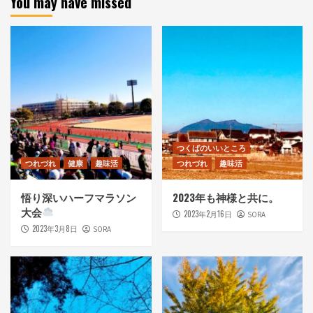
You may have missed
つくばのいいところ
つれづれ
健康
趣味活
つれづれ
趣味活
悟り深いハーフマラソン
2023年も神様と共に。
大会
2023年2月16日
SORA
2023年3月8日
SORA