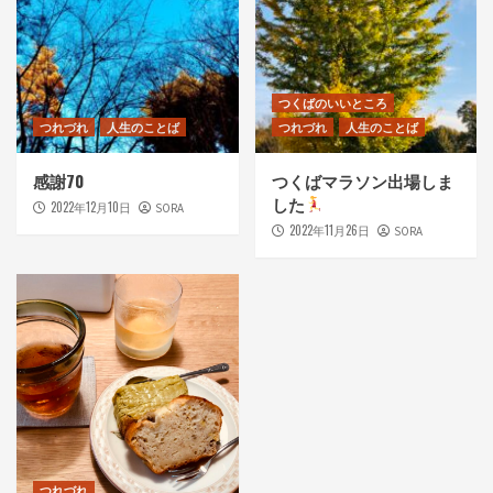
つくばのいいところ
つれづれ
人生のことば
つれづれ
人生のことば
感謝70
つくばマラソン出場しま
した
2022年12月10日
SORA
2022年11月26日
SORA
つれづれ