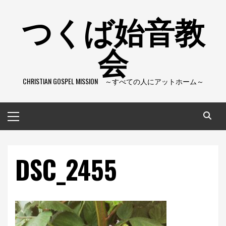
コ
つくば始音教
ン
テ
会
ン
ツ
へ
CHRISTIAN GOSPEL MISSION ～すべての人にアットホーム～
ス
キ
ッ
メ
プ
イ
ン
メ
DSC_2455
ニ
ュ
ー