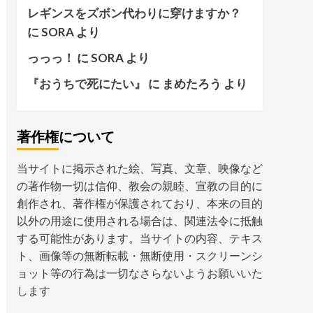
レギンスをズボン代わりに穿けますか？
に
SORA
より
っっっ！
に
SORA
より
『おうちで死にたい』
に
まめたろう
より
著作権について
当サイトに掲示された絵、写真、文章、映像など
の著作物一切は信仰、教会の親睦、宣教の目的に
創作され、著作権が保護されており、本来の目的
以外の用途に使用される場合は、関連法令に抵触
する可能性があります。当サイトの内容、テキス
ト、画像等の無断転載・無断使用・スクリーンシ
ョット等の行為は一切なさらないようお願いいた
します