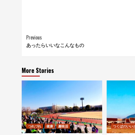
Continue
Previous
あったらいいなこんなもの
Reading
More Stories
つれづれ
健康
趣味活
つくばのいい