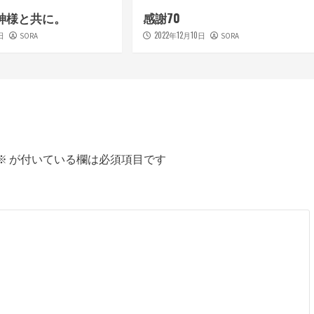
も神様と共に。
感謝70
日
2022年12月10日
SORA
SORA
※
が付いている欄は必須項目です