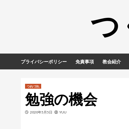
コ
つ
ン
テ
ン
ツ
へ
ス
キ
プライバシーポリシー
免責事項
教会紹介
ッ
プ
つれづれ
勉強の機会
2020年5月5日
YUU