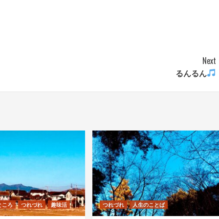
Next
るんるん
ところ
つれづれ
趣味活
つれづれ
人生のことば