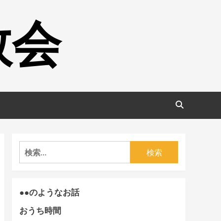
教会
検
索:
●●のようなお話
おうち時間