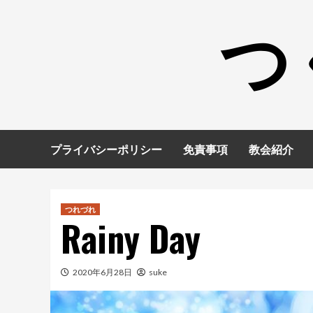
コ
つ
ン
テ
ン
ツ
へ
ス
キ
プライバシーポリシー
免責事項
教会紹介
ッ
プ
つれづれ
Rainy Day
2020年6月28日
suke