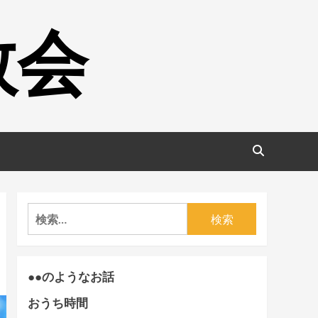
教会
検
索:
●●のようなお話
おうち時間