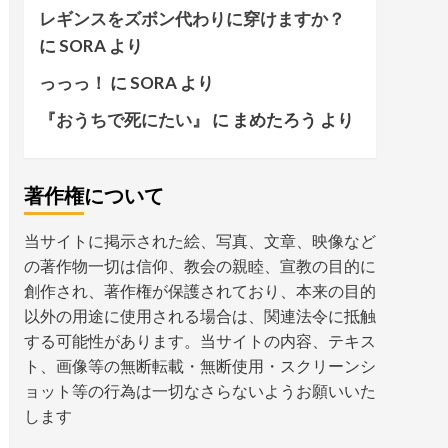
レギンスをズボン代わりに穿けますか？
に
SORA
より
っっっ！
に
SORA
より
『おうちで死にたい』
に
まめたろう
より
著作権について
当サイトに掲示された絵、写真、文章、映像など
の著作物一切は信仰、教会の親睦、宣教の目的に
創作され、著作権が保護されており、本来の目的
以外の用途に使用される場合は、関連法令に抵触
する可能性があります。当サイトの内容、テキス
ト、画像等の無断転載・無断使用・スクリーンシ
ョット等の行為は一切なさらないようお願いいた
します