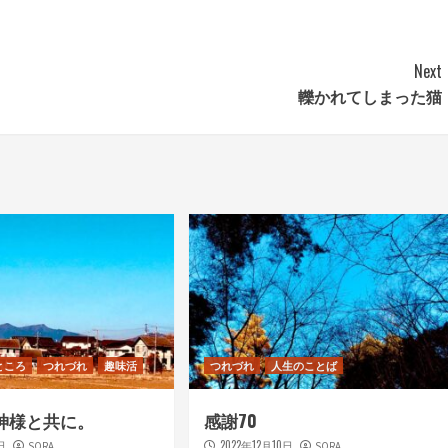
Next
轢かれてしまった猫
ところ
つれづれ
趣味活
つれづれ
人生のことば
も神様と共に。
感謝70
日
2022年12月10日
SORA
SORA