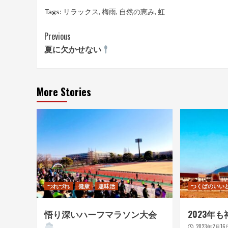
Tags:
リラックス
,
梅雨
,
自然の恵み
,
虹
Continue
Previous
夏に欠かせない
Reading
More Stories
つれづれ
健康
趣味活
つくばのいい
悟り深いハーフマラソン大会
2023年
2023年2月16