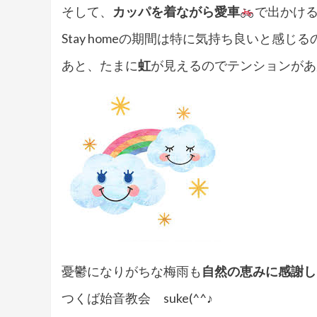
そして、
カッパを着ながら愛車
で出かけ
Stay homeの期間は特に気持ち良いと感じ
あと、たまに
虹
が見えるのでテンションがあ
憂鬱になりがちな梅雨も
自然の恵みに感謝し
つくば始音教会 suke(^^♪