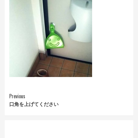
Continue
Previous
口角を上げてください
Reading