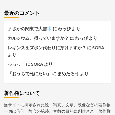
最近のコメント
まさかの関東で大雪
に
わっぴ
より
カルシウム、摂っていますか？
に
わっぴ
より
レギンスをズボン代わりに穿けますか？
に
SORA
より
っっっ！
に
SORA
より
『おうちで死にたい』
に
まめたろう
より
著作権について
当サイトに掲示された絵、写真、文章、映像などの著作物
一切は信仰、教会の親睦、宣教の目的に創作され、著作権