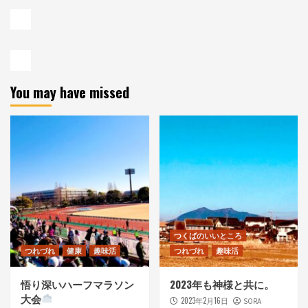
You may have missed
つくばのいいところ
つれづれ
健康
趣味活
つれづれ
趣味活
悟り深いハーフマラソン
2023年も神様と共に。
大会
2023年2月16日
SORA