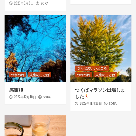
2023年3月8日
SORA
つくばのいいところ
つれづれ
人生のことば
つれづれ
人生のことば
感謝70
つくばマラソン出場しま
した
2022年12月10日
SORA
2022年11月26日
SORA