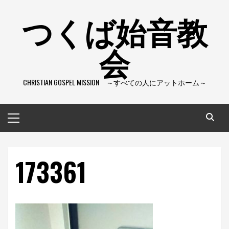
コ
つくば始音教
ン
テ
会
ン
ツ
へ
CHRISTIAN GOSPEL MISSION ～すべての人にアットホーム～
ス
キ
ッ
メ
プ
イ
ン
メ
173361
ニ
ュ
ー