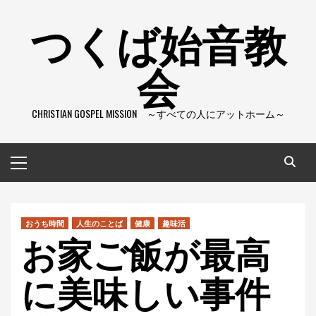
コ
つくば始音教
ン
テ
会
ン
ツ
へ
CHRISTIAN GOSPEL MISSION ～すべての人にアットホーム～
ス
キ
ッ
メ
プ
イ
ン
メ
ニ
おうち時間
人生のことば
健康
趣味活
お家ご飯が最高
ュ
ー
に美味しい事件