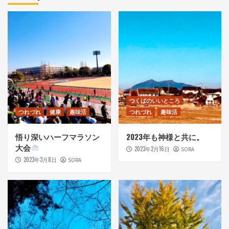
つくばのいいところ
つれづれ
健康
趣味活
つれづれ
趣味活
悟り深いハーフマラソン
2023年も神様と共に。
大会
2023年2月16日
SORA
2023年3月8日
SORA