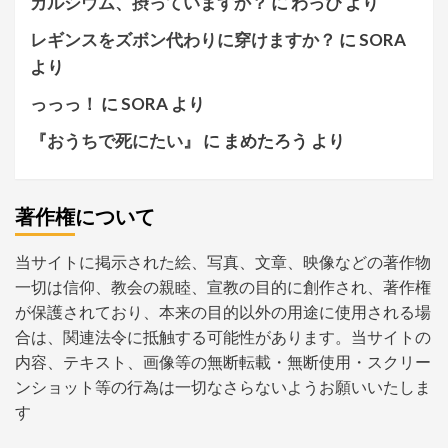
カルシウム、摂っていますか？
に
わっぴ
より
レギンスをズボン代わりに穿けますか？
に
SORA
より
っっっ！
に
SORA
より
『おうちで死にたい』
に
まめたろう
より
著作権について
当サイトに掲示された絵、写真、文章、映像などの著作物
一切は信仰、教会の親睦、宣教の目的に創作され、著作権
が保護されており、本来の目的以外の用途に使用される場
合は、関連法令に抵触する可能性があります。当サイトの
内容、テキスト、画像等の無断転載・無断使用・スクリー
ンショット等の行為は一切なさらないようお願いいたしま
す