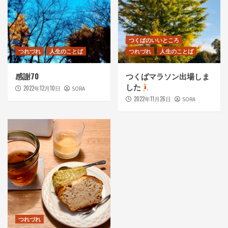
つくばのいいところ
つれづれ
人生のことば
つれづれ
人生のことば
感謝70
つくばマラソン出場しま
した
2022年12月10日
SORA
2022年11月26日
SORA
つれづれ