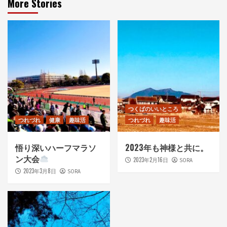
More Stories
つくばのいいところ
つれづれ
健康
趣味活
つれづれ
趣味活
悟り深いハーフマラソ
2023年も神様と共に。
ン大会
2023年2月16日
SORA
2023年3月8日
SORA