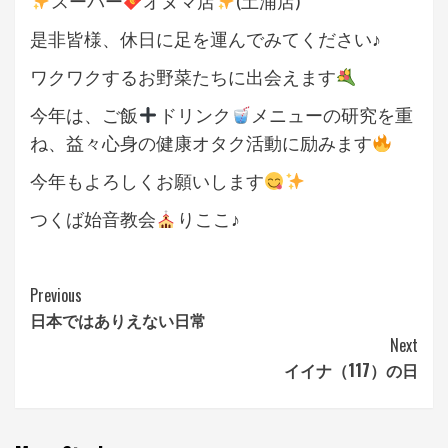
スーパー
オヌマ店
(土浦店)
是非皆様、休日に足を運んでみてください♪
ワクワクするお野菜たちに出会えます
今年は、ご飯
ドリンク
メニューの研究を重
ね、益々心身の健康オタク活動に励みます
今年もよろしくお願いします
つくば始音教会
りここ♪
Continue
Previous
日本ではありえない日常
Reading
Next
イイナ（117）の日