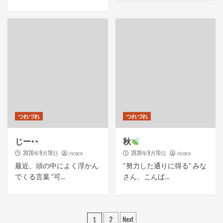
つれづれ
つれづれ
じー
秋
2020年9月18日
2020年9月10日
ricoco
ricoco
最近、頭の中によく浮かん
“努力した通りに得る” みな
でくる言葉 ”可...
さん、こんば...
投
2
Next
1