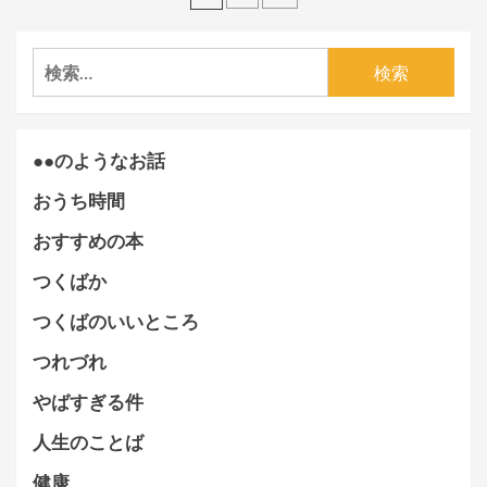
稿
ナ
検
ビ
索:
ゲ
ー
●●のようなお話
シ
おうち時間
ョ
おすすめの本
ン
つくばか
つくばのいいところ
つれづれ
やばすぎる件
人生のことば
健康