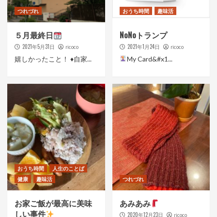
つれづれ
おうち時間
趣味活
５月最終日
NoNoトランプ
2021年5月31日
2021年1月24日
ricoco
ricoco
嬉しかったこと！ ♦︎自家...
My Card&#x1...
おうち時間
人生のことば
健康
趣味活
つれづれ
お家ご飯が最高に美味
あみあみ
しい事件
2020年12月23日
ricoco