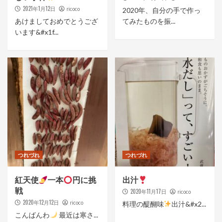
2021年1月12日
ricoco
2020年、自分の手で作っ
あけましておめでとうござ
てみたものを振...
います&#x1f...
つれづれ
つれづれ
紅天使
一本
円に挑
出汁
戦
2020年11月17日
ricoco
2020年12月12日
ricoco
料理の醍醐味
出汁&#x2...
こんばんわ
最近は寒さ...