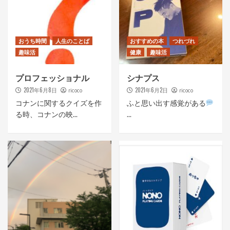
おうち時間
人生のことば
おすすめの本
つれづれ
趣味活
健康
趣味活
プロフェッショナル
シナプス
2021年6月8日
2021年6月2日
ricoco
ricoco
コナンに関するクイズを作
ふと思い出す感覚がある
る時、コナンの映...
...