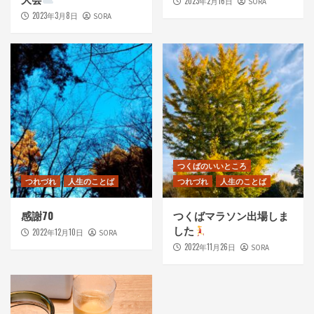
2023年2月16日
SORA
2023年3月8日
SORA
つくばのいいところ
つれづれ
人生のことば
つれづれ
人生のことば
感謝70
つくばマラソン出場しま
した
2022年12月10日
SORA
2022年11月26日
SORA