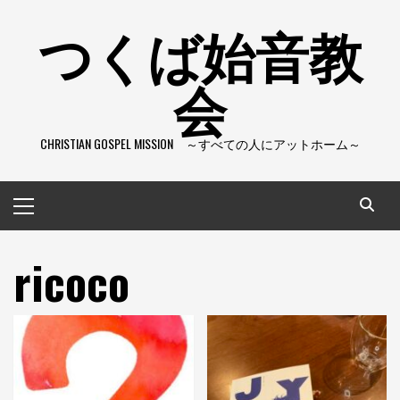
コ
つくば始音教
ン
テ
会
ン
ツ
へ
CHRISTIAN GOSPEL MISSION ～すべての人にアットホーム～
ス
キ
ッ
メ
プ
イ
ン
ricoco
メ
ニ
ュ
ー