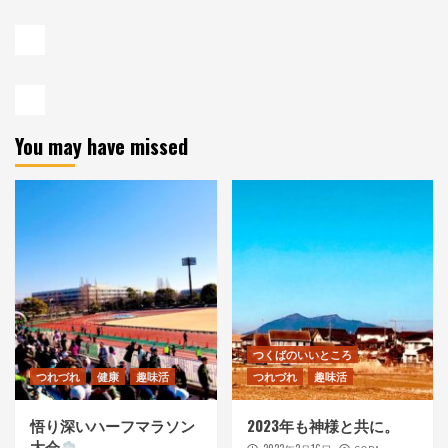
You may have missed
つくばのいいところ
つれづれ
健康
趣味活
つれづれ
趣味活
悟り深いハーフマラソン
2023年も神様と共に。
大会