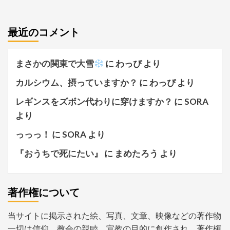
最近のコメント
まさかの関東で大雪
に
わっぴ
より
カルシウム、摂っていますか？
に
わっぴ
より
レギンスをズボン代わりに穿けますか？
に
SORA
より
っっっ！
に
SORA
より
『おうちで死にたい』
に
まめたろう
より
著作権について
当サイトに掲示された絵、写真、文章、映像などの著作物
一切は信仰、教会の親睦、宣教の目的に創作され、著作権