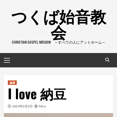
コ
つくば始音教
ン
テ
会
ン
ツ
へ
CHRISTIAN GOSPEL MISSION ～すべての人にアットホーム～
ス
キ
ッ
メ
プ
イ
ン
メ
ニ
健康
I love 納豆
ュ
ー
2021年2月2日
Miso