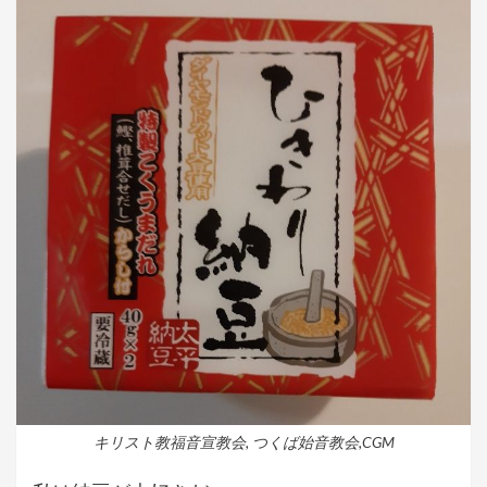
キリスト教福音宣教会, つくば始音教会,CGM