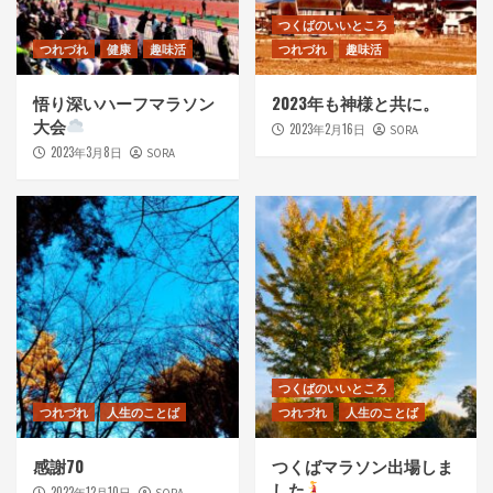
つくばのいいところ
つれづれ
健康
趣味活
つれづれ
趣味活
悟り深いハーフマラソン
2023年も神様と共に。
大会
2023年2月16日
SORA
2023年3月8日
SORA
つくばのいいところ
つれづれ
人生のことば
つれづれ
人生のことば
感謝70
つくばマラソン出場しま
した
2022年12月10日
SORA