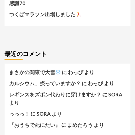
感謝70
つくばマラソン出場しました
最近のコメント
まさかの関東で大雪
に
わっぴ
より
カルシウム、摂っていますか？
に
わっぴ
より
レギンスをズボン代わりに穿けますか？
に
SORA
より
っっっ！
に
SORA
より
『おうちで死にたい』
に
まめたろう
より