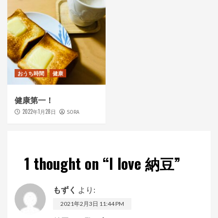
おうち時間
健康
健康第一！
2022年1月28日
SORA
1 thought on “
I love 納豆
”
もずく
より:
2021年2月3日 11:44 PM