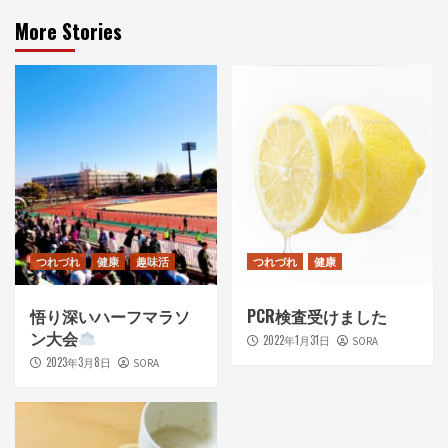
More Stories
つれづれ
健康
趣味活
つれづれ
健康
悟り深いハーフマラソ
PCR検査受けました
ン大会
2022年1月31日
SORA
2023年3月8日
SORA