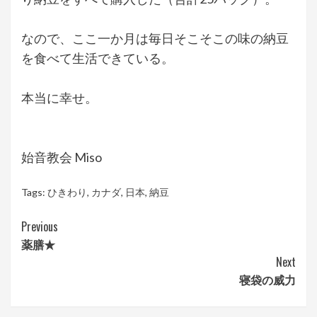
なので、ここ一か月は毎日そこそこの味の納豆
を食べて生活できている。
本当に幸せ。
始音教会 Miso
Tags:
ひきわり
,
カナダ
,
日本
,
納豆
Continue
Previous
薬膳★
Reading
Next
寝袋の威力