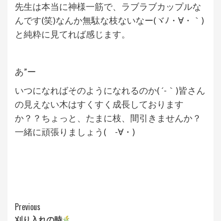
先生は本当に神様一筋で、ラブラブカップルな
んです(笑)なんか無駄な枝ないなー(ヾﾉ・∀・｀)
と純粋に見てれば感じます。
あ”ー
いつになればそのようになれるのか( ´-｀)皆さん
の見えない木はすくすく成長しております
か？？ちょっと、たまに枝、間引きませんか？
一緒に頑張りましょう( -∀・)
Continue
Previous
刈り入れの時