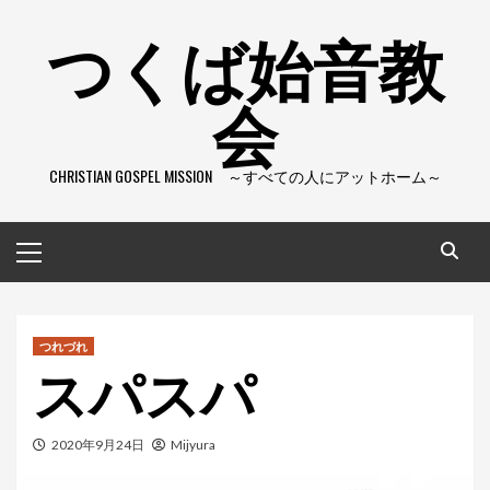
コ
つくば始音教
ン
テ
会
ン
ツ
へ
CHRISTIAN GOSPEL MISSION ～すべての人にアットホーム～
ス
キ
ッ
メ
プ
イ
ン
メ
ニ
つれづれ
スパスパ
ュ
ー
2020年9月24日
Mijyura