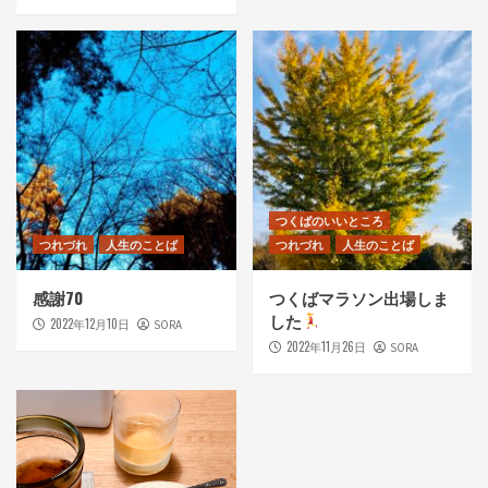
つくばのいいところ
つれづれ
人生のことば
つれづれ
人生のことば
感謝70
つくばマラソン出場しま
した
2022年12月10日
SORA
2022年11月26日
SORA