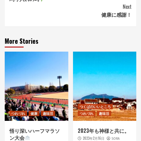
Reading
Next
健康に感謝！
More Stories
つくばのいいところ
つれづれ
健康
趣味活
つれづれ
趣味活
悟り深いハーフマラソ
2023年も神様と共に。
ン大会
2023年2月16日
SORA