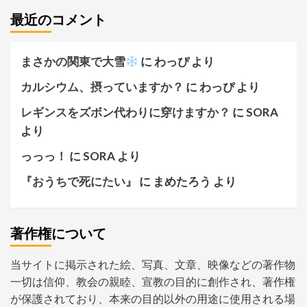
最近のコメント
まさかの関東で大雪
に
わっぴ
より
カルシウム、摂っていますか？
に
わっぴ
より
レギンスをズボン代わりに穿けますか？
に
SORA
より
っっっ！
に
SORA
より
『おうちで死にたい』
に
まめたろう
より
著作権について
当サイトに掲示された絵、写真、文章、映像などの著作物
一切は信仰、教会の親睦、宣教の目的に創作され、著作権
が保護されており、本来の目的以外の用途に使用される場