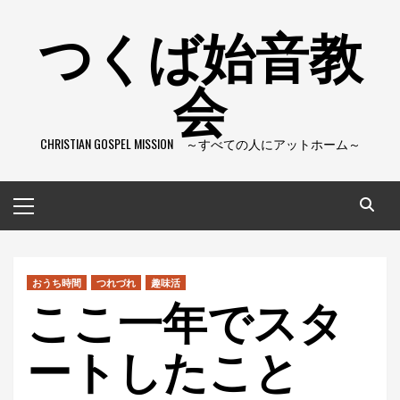
コ
つくば始音教
ン
テ
会
ン
ツ
へ
CHRISTIAN GOSPEL MISSION ～すべての人にアットホーム～
ス
キ
ッ
メ
プ
イ
ン
メ
ニ
おうち時間
つれづれ
趣味活
ここ一年でスタ
ュ
ー
ートしたこと