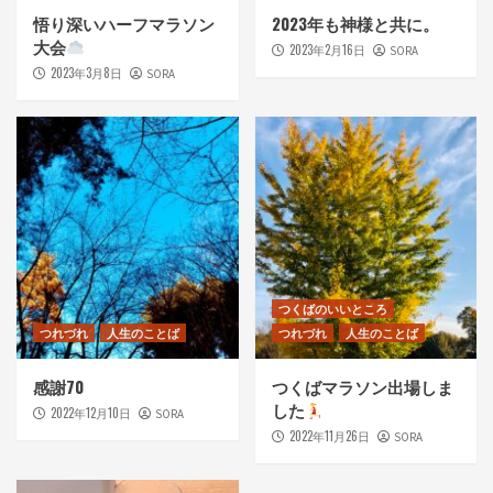
悟り深いハーフマラソン
2023年も神様と共に。
大会
2023年2月16日
SORA
2023年3月8日
SORA
つくばのいいところ
つれづれ
人生のことば
つれづれ
人生のことば
感謝70
つくばマラソン出場しま
した
2022年12月10日
SORA
2022年11月26日
SORA