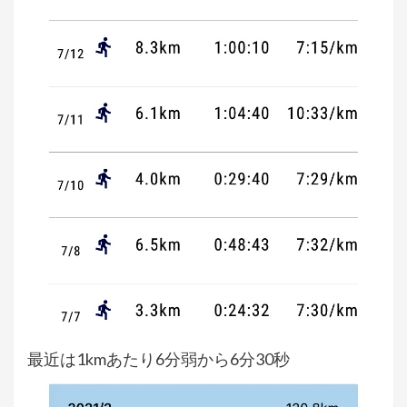
最近は1kmあたり6分弱から6分30秒