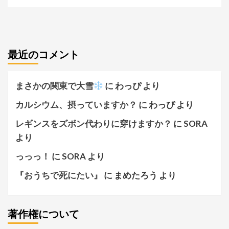
最近のコメント
まさかの関東で大雪
に
わっぴ
より
カルシウム、摂っていますか？
に
わっぴ
より
レギンスをズボン代わりに穿けますか？
に
SORA
より
っっっ！
に
SORA
より
『おうちで死にたい』
に
まめたろう
より
著作権について