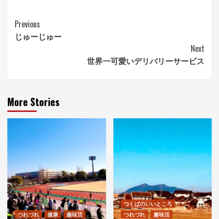
Continue
Previous
じゅーじゅー
Reading
Next
世界一可愛いデリバリーサービス
More Stories
つくばのいいところ
つれづれ
健康
趣味活
つれづれ
趣味活