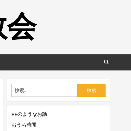
教会
検
索:
●●のようなお話
おうち時間