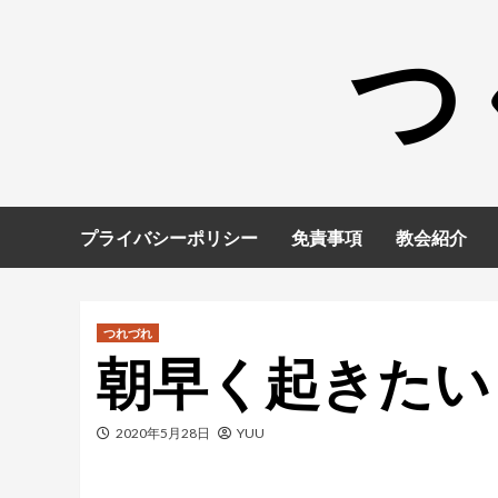
コ
つ
ン
テ
ン
ツ
へ
ス
キ
プライバシーポリシー
免責事項
教会紹介
ッ
プ
つれづれ
朝早く起きたい
2020年5月28日
YUU