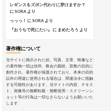
レギンスをズボン代わりに穿けますか？
に
SORA
より
っっっ！
に
SORA
より
『おうちで死にたい』
に
まめたろう
より
著作権について
当サイトに掲示された絵、写真、文章、映像など
の著作物一切は信仰、教会の親睦、宣教の目的に
創作され、著作権が保護されており、本来の目的
以外の用途に使用される場合は、関連法令に抵触
する可能性があります。当サイトの内容、テキス
ト、画像等の無断転載・無断使用・スクリーンシ
ョット等の行為は一切なさらないようお願いいた
します