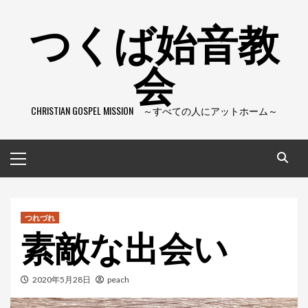
コ
つくば始音教
ン
テ
会
ン
ツ
へ
CHRISTIAN GOSPEL MISSION ～すべての人にアットホーム～
ス
キ
ッ
メ
プ
イ
ン
メ
ニ
つれづれ
素敵な出会い
ュ
ー
2020年5月28日
peach