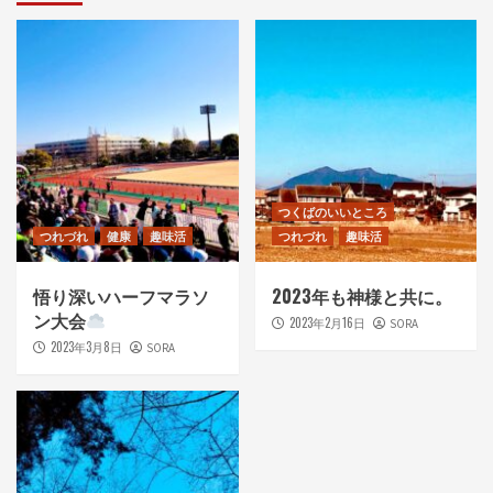
つくばのいいところ
つれづれ
健康
趣味活
つれづれ
趣味活
悟り深いハーフマラソ
2023年も神様と共に。
ン大会
2023年2月16日
SORA
2023年3月8日
SORA