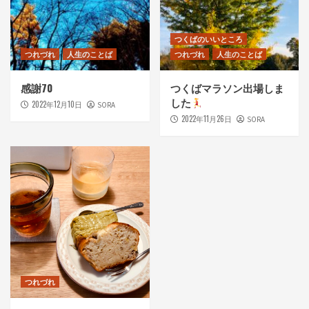
つくばのいいところ
つれづれ
人生のことば
つれづれ
人生のことば
感謝70
つくばマラソン出場しま
した
2022年12月10日
SORA
2022年11月26日
SORA
つれづれ