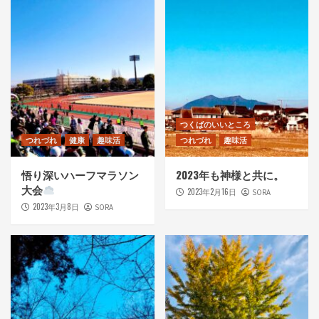
つくばのいいところ
つれづれ
健康
趣味活
つれづれ
趣味活
悟り深いハーフマラソン
2023年も神様と共に。
大会
2023年2月16日
SORA
2023年3月8日
SORA