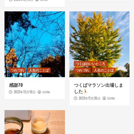
つくばのいいところ
つれづれ
人生のことば
つれづれ
人生のことば
感謝70
つくばマラソン出場しま
した
2022年12月10日
SORA
2022年11月26日
SORA