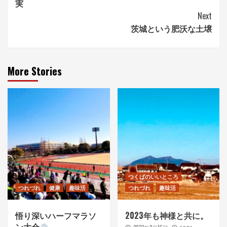
実
Reading
Next
茨城という肥沃な土壌
More Stories
つくばのいいところ
つれづれ
健康
趣味活
つれづれ
趣味活
悟り深いハーフマラソ
2023年も神様と共に。
ン大会