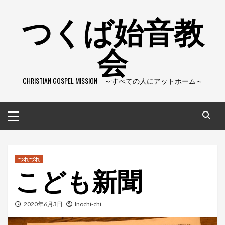
コ
つくば始音教
ン
テ
会
ン
ツ
へ
CHRISTIAN GOSPEL MISSION ～すべての人にアットホーム～
ス
キ
ッ
メ
プ
イ
ン
メ
ニ
つれづれ
こども新聞
ュ
ー
2020年6月3日
Inochi-chi