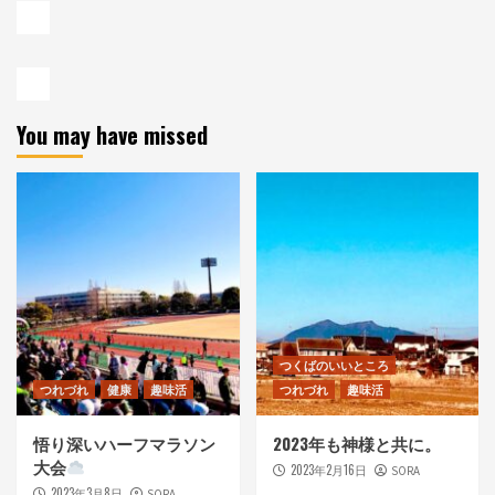
You may have missed
つくばのいいところ
つれづれ
健康
趣味活
つれづれ
趣味活
悟り深いハーフマラソン
2023年も神様と共に。
大会
2023年2月16日
SORA
2023年3月8日
SORA