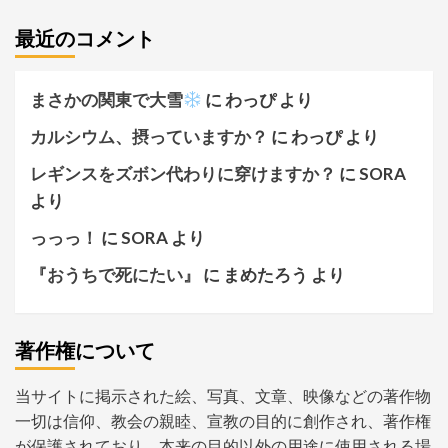
最近のコメント
まさかの関東で大雪
に
わっぴ
より
カルシウム、摂っていますか？
に
わっぴ
より
レギンスをズボン代わりに穿けますか？
に
SORA
より
っっっ！
に
SORA
より
『おうちで死にたい』
に
まめたろう
より
著作権について
当サイトに掲示された絵、写真、文章、映像などの著作物
一切は信仰、教会の親睦、宣教の目的に創作され、著作権
が保護されており、本来の目的以外の用途に使用される場