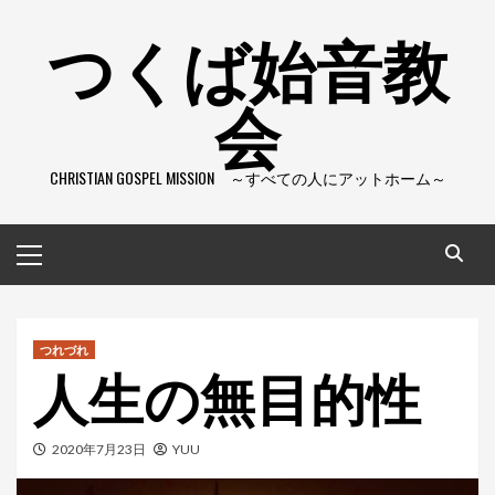
コ
つくば始音教
ン
テ
会
ン
ツ
へ
CHRISTIAN GOSPEL MISSION ～すべての人にアットホーム～
ス
キ
ッ
メ
プ
イ
ン
メ
ニ
つれづれ
人生の無目的性
ュ
ー
2020年7月23日
YUU