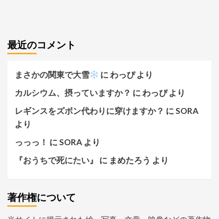
最近のコメント
まさかの関東で大雪
に
わっぴ
より
カルシウム、摂っていますか？
に
わっぴ
より
レギンスをズボン代わりに穿けますか？
に
SORA
より
っっっ！
に
SORA
より
『おうちで死にたい』
に
まめたろう
より
著作権について