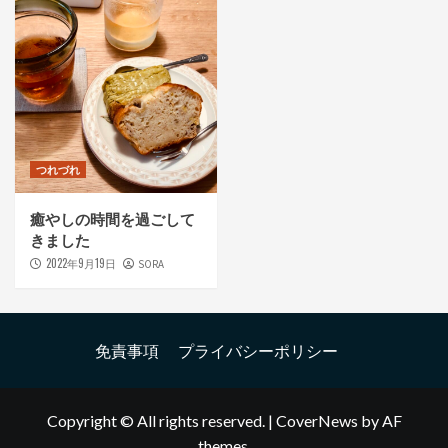
つれづれ
癒やしの時間を過ごして
きました
2022年9月19日
SORA
免責事項
プライバシーポリシー
Copyright © All rights reserved.
|
CoverNews
by AF
themes.