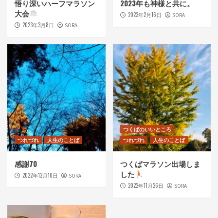
悟り深いハーフマラソン
2023年も神様と共に。
大会
2023年2月16日
SORA
2023年3月8日
SORA
つくばのいいところ
つれづれ
人生のことば
つれづれ
人生のことば
感謝70
つくばマラソン出場しま
した
2022年12月10日
SORA
2022年11月26日
SORA