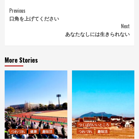
Continue
Previous
口角を上げてください
Reading
Next
あなたなしには生きられない
More Stories
つくばのいいところ
つれづれ
健康
趣味活
つれづれ
趣味活