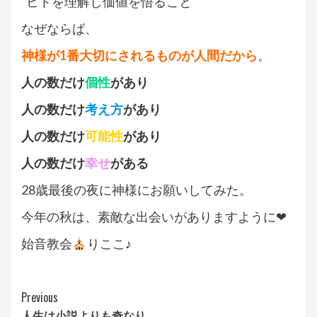
”ヒトを理解し価値を悟ること”
なぜならば、
神様が1番大切にされるものが人間だから
。
人の数だけ
個性
があり
人の数だけ
考え方
があり
人の数だけ
可能性
があり
人の数だけ
幸せ
がある
28歳最後の夜に神様にお願いしてみた。
今年の秋は、素敵な出会いがありますように❤︎
始音教会
りここ♪
Continue
Previous
人生は小説よりも奇なり