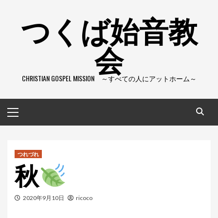
コ
つくば始音教
ン
テ
会
ン
ツ
へ
CHRISTIAN GOSPEL MISSION ～すべての人にアットホーム～
ス
キ
ッ
メ
プ
イ
ン
メ
ニ
つれづれ
秋
ュ
ー
2020年9月10日
ricoco