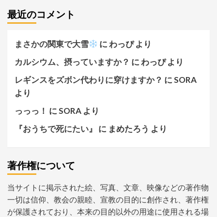
最近のコメント
まさかの関東で大雪
に
わっぴ
より
カルシウム、摂っていますか？
に
わっぴ
より
レギンスをズボン代わりに穿けますか？
に
SORA
より
っっっ！
に
SORA
より
『おうちで死にたい』
に
まめたろう
より
著作権について
当サイトに掲示された絵、写真、文章、映像などの著作物
一切は信仰、教会の親睦、宣教の目的に創作され、著作権
が保護されており、本来の目的以外の用途に使用される場