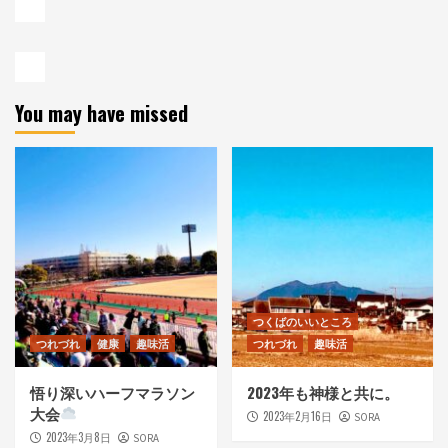
You may have missed
つくばのいいところ
つれづれ
健康
趣味活
つれづれ
趣味活
悟り深いハーフマラソン
2023年も神様と共に。
大会
2023年2月16日
SORA
2023年3月8日
SORA