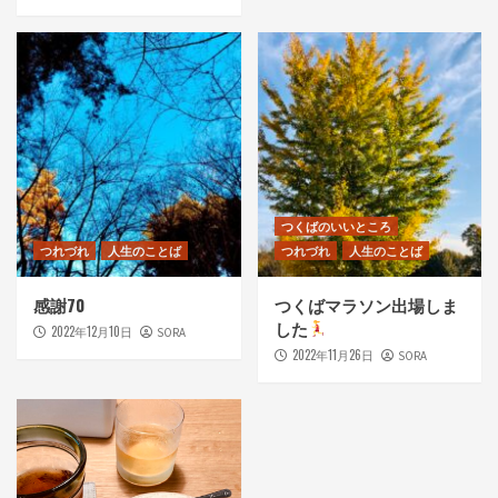
つくばのいいところ
つれづれ
人生のことば
つれづれ
人生のことば
感謝70
つくばマラソン出場しま
した
2022年12月10日
SORA
2022年11月26日
SORA