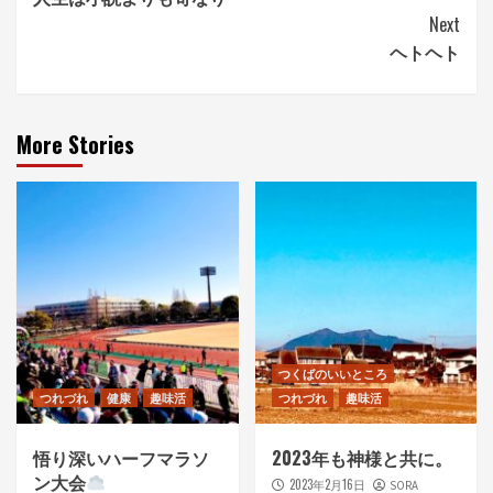
Reading
Next
ヘトヘト
More Stories
つくばのいいところ
つれづれ
健康
趣味活
つれづれ
趣味活
悟り深いハーフマラソ
2023年も神様と共に。
ン大会
2023年2月16日
SORA